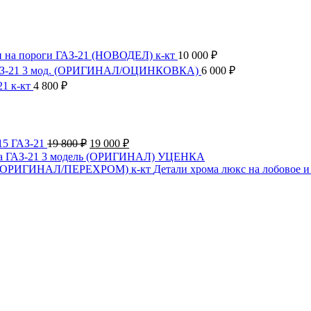
 на пороги ГАЗ-21 (НОВОДЕЛ) к-кт
10 000
₽
ГАЗ-21 3 мод. (ОРИГИНАЛ/ОЦИНКОВКА)
6 000
₽
1 к-кт
4 800
₽
Первоначальная
Текущая
15 ГАЗ-21
19 800
₽
19 000
₽
цена
цена:
а ГАЗ-21 3 модель (ОРИГИНАЛ) УЦЕНКА
составляла
19
Детали хрома люкс на лобовое
19
000 ₽.
800 ₽.