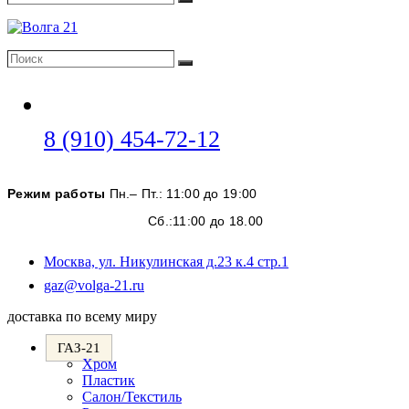
Поиск
Поиск
Поиск
Откроется
8 (910) 454-72-12
в
вашем
Режим работы
Пн.– Пт.: 11:00 до 19:00
приложении
Сб.:11:00 до 18.00
Москва, ул. Никулинская д.23 к.4 стр.1
Откроется
gaz@volga-21.ru
в
доставка по всему миру
вашем
приложении
ГАЗ-21
Хром
Пластик
Салон/Текстиль