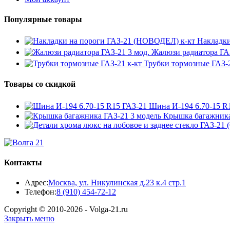
Популярные товары
Накладки
Жалюзи радиатора 
Трубки тормозные ГАЗ-2
Товары со скидкой
Шина И-194 6.70-15 R
Крышка багажник
Контакты
Адрес:
Москва, ул. Никулинская д.23 к.4 стр.1
Откроется
Телефон:
8 (910) 454-72-12
в
Copyright © 2010-2026 - Volga-21.ru
вашем
Закрыть меню
приложении