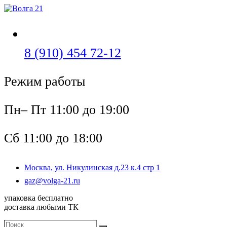
Перейти
к
содержимому
Откроется
8 (910) 454 72-12
в
Режим работы
вашем
приложении
Пн– Пт 11:00 до 19:00
Сб 11:00 до 18:00
Москва, ул. Никулинская д.23 к.4 стр 1
Откроется
gaz@volga-21.ru
в
упаковка бесплатно
вашем
доставка любыми ТК
приложении
Поиск