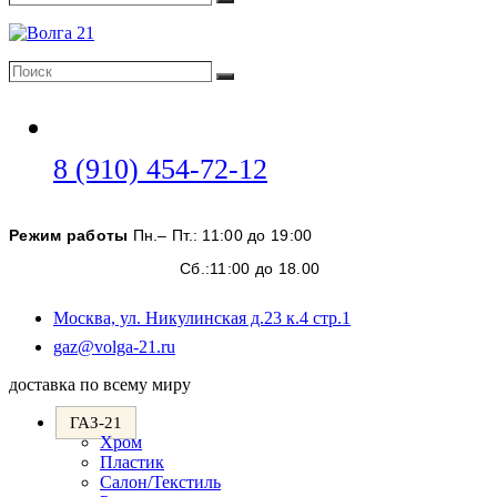
Поиск
Поиск
Поиск
Откроется
8 (910) 454-72-12
в
вашем
Режим работы
Пн.– Пт.: 11:00 до 19:00
приложении
Сб.:11:00 до 18.00
Москва, ул. Никулинская д.23 к.4 стр.1
Откроется
gaz@volga-21.ru
в
доставка по всему миру
вашем
приложении
ГАЗ-21
Хром
Пластик
Салон/Текстиль