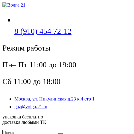
Перейти
к
содержимому
Откроется
8 (910) 454 72-12
в
Режим работы
вашем
приложении
Пн– Пт 11:00 до 19:00
Сб 11:00 до 18:00
Москва, ул. Никулинская д.23 к.4 стр 1
Откроется
gaz@volga-21.ru
в
упаковка бесплатно
вашем
доставка любыми ТК
приложении
Поиск