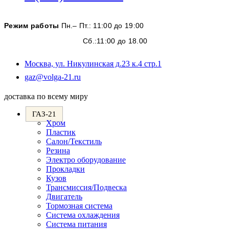
в
вашем
Режим работы
Пн.– Пт.: 11:00 до 19:00
приложении
Сб.:11:00 до 18.00
Москва, ул. Никулинская д.23 к.4 стр.1
Откроется
gaz@volga-21.ru
в
вашем
доставка по всему миру
приложении
ГАЗ-21
Хром
Пластик
Салон/Текстиль
Резина
Электро оборудование
Прокладки
Кузов
Трансмиссия/Подвеска
Двигатель
Тормозная система
Система охлаждения
Система питания