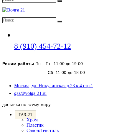
Поиск
Поиск
Поиск
Откроется
8 (910) 454-72-12
в
вашем
Режим работы
Пн.– Пт.: 11:00 до 19:00
приложении
Сб.:11:00 до 18.00
Москва, ул. Никулинская д.23 к.4 стр.1
Откроется
gaz@volga-21.ru
в
вашем
доставка по всему миру
приложении
ГАЗ-21
Хром
Пластик
Салон/Текстиль