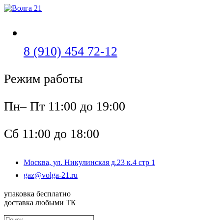
Перейти
к
содержимому
Откроется
8 (910) 454 72-12
в
Режим работы
вашем
приложении
Пн– Пт 11:00 до 19:00
Сб 11:00 до 18:00
Москва, ул. Никулинская д.23 к.4 стр 1
Откроется
gaz@volga-21.ru
в
вашем
упаковка бесплатно
приложении
доставка любыми ТК
Поиск