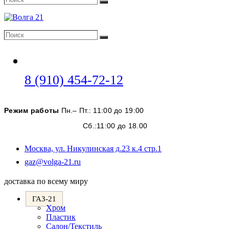
Поиск
Поиск
Поиск
Откроется
8 (910) 454-72-12
в
вашем
Режим работы
Пн.– Пт.: 11:00 до 19:00
приложении
Сб.:11:00 до 18.00
Москва, ул. Никулинская д.23 к.4 стр.1
Откроется
gaz@volga-21.ru
в
вашем
доставка по всему миру
приложении
ГАЗ-21
Хром
Пластик
Салон/Текстиль