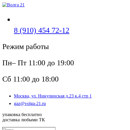
Перейти
к
содержимому
Откроется
8 (910) 454 72-12
в
Режим работы
вашем
приложении
Пн– Пт 11:00 до 19:00
Сб 11:00 до 18:00
Москва, ул. Никулинская д.23 к.4 стр 1
Откроется
gaz@volga-21.ru
в
вашем
упаковка бесплатно
приложении
доставка любыми ТК
Поиск