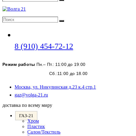
Поиск
Поиск
Поиск
Откроется
8 (910) 454-72-12
в
вашем
Режим работы
Пн.– Пт.: 11:00 до 19:00
приложении
Сб.:11:00 до 18.00
Москва, ул. Никулинская д.23 к.4 стр.1
Откроется
gaz@volga-21.ru
в
доставка по всему миру
вашем
приложении
ГАЗ-21
Хром
Пластик
Салон/Текстиль