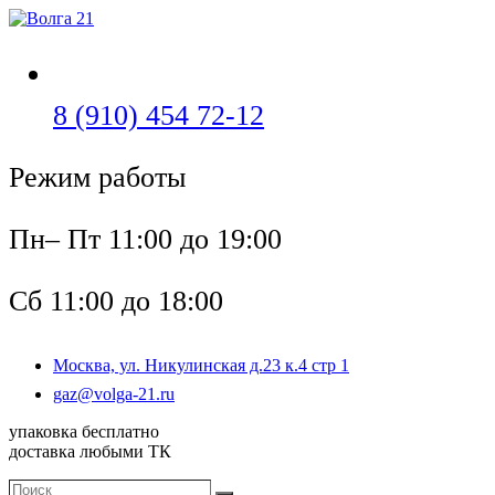
Перейти
к
содержимому
Откроется
8 (910) 454 72-12
в
Режим работы
вашем
приложении
Пн– Пт 11:00 до 19:00
Сб 11:00 до 18:00
Москва, ул. Никулинская д.23 к.4 стр 1
Откроется
gaz@volga-21.ru
в
упаковка бесплатно
вашем
доставка любыми ТК
приложении
Поиск