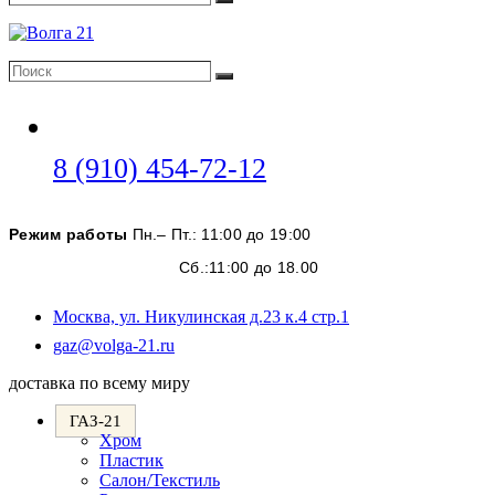
Поиск
Поиск
Поиск
Откроется
8 (910) 454-72-12
в
вашем
Режим работы
Пн.– Пт.: 11:00 до 19:00
приложении
Сб.:11:00 до 18.00
Москва, ул. Никулинская д.23 к.4 стр.1
Откроется
gaz@volga-21.ru
в
доставка по всему миру
вашем
приложении
ГАЗ-21
Хром
Пластик
Салон/Текстиль