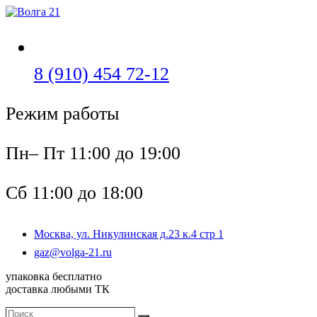
Перейти
к
содержимому
Откроется
8 (910) 454 72-12
в
Режим работы
вашем
приложении
Пн– Пт 11:00 до 19:00
Сб 11:00 до 18:00
Москва, ул. Никулинская д.23 к.4 стр 1
Откроется
gaz@volga-21.ru
в
упаковка бесплатно
вашем
доставка любыми ТК
приложении
Поиск