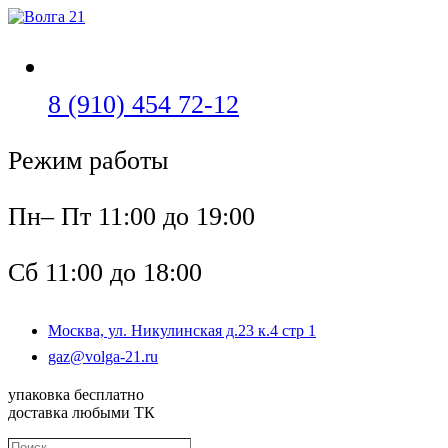
Перейти
к
содержимому
Откроется
8 (910) 454 72-12
в
Режим работы
вашем
приложении
Пн– Пт 11:00 до 19:00
Сб 11:00 до 18:00
Москва, ул. Никулинская д.23 к.4 стр 1
Откроется
gaz@volga-21.ru
в
вашем
упаковка бесплатно
приложении
доставка любыми ТК
Поиск