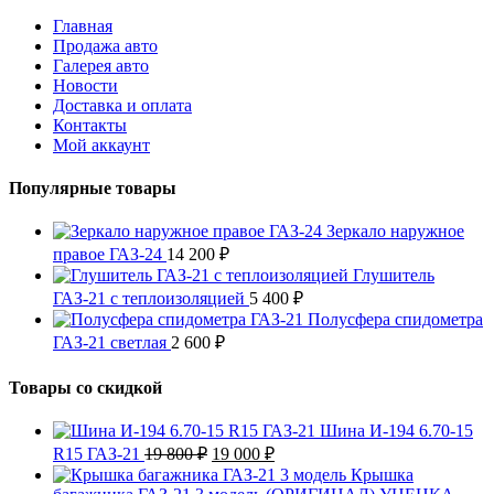
Главная
Продажа авто
Галерея авто
Новости
Доставка и оплата
Контакты
Мой аккаунт
Популярные товары
Зеркало наружное
правое ГАЗ-24
14 200
₽
Глушитель
ГАЗ-21 с теплоизоляцией
5 400
₽
Полусфера спидометра
ГАЗ-21 светлая
2 600
₽
Товары со скидкой
Шина И-194 6.70-15
Первоначальная
Текущая
R15 ГАЗ-21
19 800
₽
19 000
₽
цена
цена:
Крышка
составляла
19