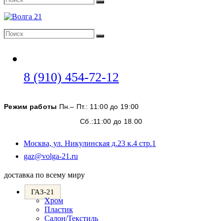
Поиск
Поиск
Поиск
Откроется
8 (910) 454-72-12
в
вашем
Режим работы
Пн.– Пт.: 11:00 до 19:00
приложении
Сб.:11:00 до 18.00
Москва, ул. Никулинская д.23 к.4 стр.1
Откроется
gaz@volga-21.ru
в
вашем
доставка по всему миру
приложении
ГАЗ-21
Хром
Пластик
Салон/Текстиль