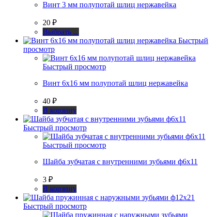
Винт 3 мм полупотай шлиц нержавейка
можно
выбрать
20
₽
на
странице
Этот
Выбрать ...
товара.
товар
Быстрый
имеет
просмотр
несколько
вариаций.
Быстрый просмотр
Опции
Винт 6х16 мм полупотай шлиц нержавейка
можно
выбрать
40
₽
на
странице
В корзину
товара.
Быстрый просмотр
Быстрый просмотр
Шайба зубчатая с внутренними зубьями ф6х11
3
₽
В корзину
Быстрый просмотр