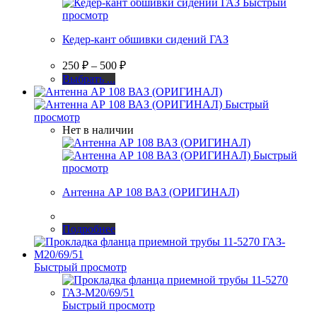
Быстрый
просмотр
Кедер-кант обшивки сидений ГАЗ
Диапазон
250
₽
–
500
₽
цен:
Этот
Выбрать ...
250 ₽
товар
имеет
–
Быстрый
несколько
просмотр
500 ₽
вариаций.
Нет в наличии
Опции
можно
Быстрый
выбрать
просмотр
на
Антенна АР 108 ВАЗ (ОРИГИНАЛ)
странице
товара.
Подробнее
Быстрый просмотр
Быстрый просмотр