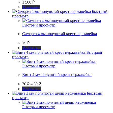
1 500
₽
В корзину
Быстрый
просмотр
Быстрый просмотр
Саморез 4 мм полупотай крест нержавейка
15
₽
Этот
Выбрать ...
товар
Быстрый
имеет
просмотр
несколько
вариаций.
Быстрый просмотр
Опции
Винт 4 мм полупотай крест нержавейка
можно
выбрать
Диапазон
20
₽
–
30
₽
на
цен:
странице
Этот
Выбрать ...
20 ₽
товара.
товар
Быстрый
–
имеет
просмотр
несколько
30 ₽
вариаций.
Быстрый просмотр
Опции