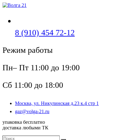
Перейти
к
содержимому
Откроется
8 (910) 454 72-12
в
Режим работы
вашем
приложении
Пн– Пт 11:00 до 19:00
Сб 11:00 до 18:00
Москва, ул. Никулинская д.23 к.4 стр 1
Откроется
gaz@volga-21.ru
в
упаковка бесплатно
вашем
доставка любыми ТК
приложении
Поиск