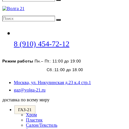
Поиск
Поиск
Поиск
Откроется
8 (910) 454-72-12
в
вашем
Режим работы
Пн.– Пт.: 11:00 до 19:00
приложении
Сб.:11:00 до 18.00
Москва, ул. Никулинская д.23 к.4 стр.1
Откроется
gaz@volga-21.ru
в
доставка по всему миру
вашем
приложении
ГАЗ-21
Хром
Пластик
Салон/Текстиль