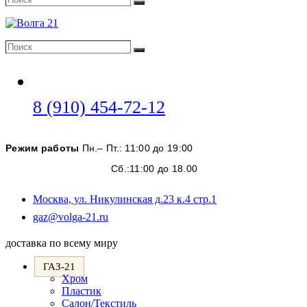
Поиск
Поиск
Поиск
Откроется
8 (910) 454-72-12
в
вашем
Режим работы
Пн.– Пт.: 11:00 до 19:00
приложении
Сб.:11:00 до 18.00
Москва, ул. Никулинская д.23 к.4 стр.1
Откроется
gaz@volga-21.ru
в
вашем
доставка по всему миру
приложении
ГАЗ-21
Хром
Пластик
Салон/Текстиль