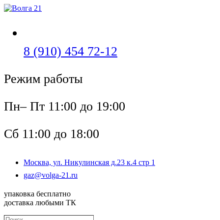
Перейти
к
содержимому
Откроется
8 (910) 454 72-12
в
Режим работы
вашем
приложении
Пн– Пт 11:00 до 19:00
Сб 11:00 до 18:00
Москва, ул. Никулинская д.23 к.4 стр 1
Откроется
gaz@volga-21.ru
в
вашем
упаковка бесплатно
приложении
доставка любыми ТК
Поиск