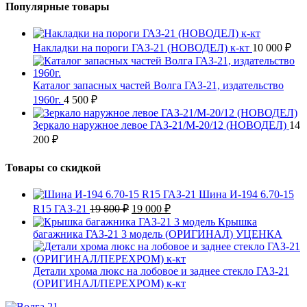
Популярные товары
Накладки на пороги ГАЗ-21 (НОВОДЕЛ) к-кт
10 000
₽
Каталог запасных частей Волга ГАЗ-21, издательство
1960г.
4 500
₽
Зеркало наружное левое ГАЗ-21/М-20/12 (НОВОДЕЛ)
14
200
₽
Товары со скидкой
Шина И-194 6.70-15
Первоначальная
Текущая
R15 ГАЗ-21
19 800
₽
19 000
₽
цена
цена:
Крышка
составляла
19
багажника ГАЗ-21 3 модель (ОРИГИНАЛ) УЦЕНКА
19
000 ₽.
800 ₽.
Детали хрома люкс на лобовое и заднее стекло ГАЗ-21
(ОРИГИНАЛ/ПЕРЕХРОМ) к-кт