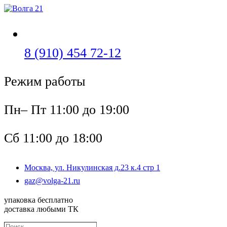
Перейти
к
содержимому
Откроется
8 (910) 454 72-12
в
Режим работы
вашем
приложении
Пн– Пт 11:00 до 19:00
Сб 11:00 до 18:00
Москва, ул. Никулинская д.23 к.4 стр 1
Откроется
gaz@volga-21.ru
в
вашем
упаковка бесплатно
приложении
доставка любыми ТК
Поиск