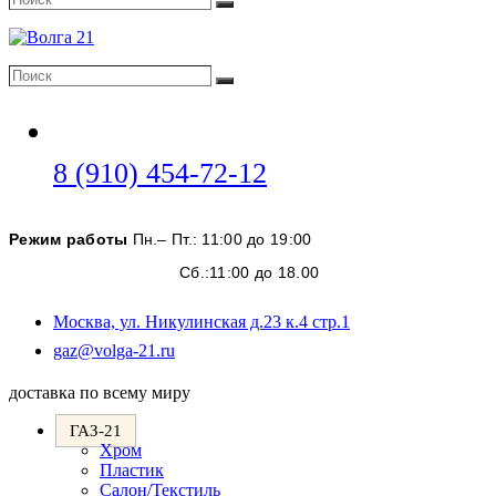
Поиск
Поиск
Поиск
Откроется
8 (910) 454-72-12
в
вашем
Режим работы
Пн.– Пт.: 11:00 до 19:00
приложении
Сб.:11:00 до 18.00
Москва, ул. Никулинская д.23 к.4 стр.1
Откроется
gaz@volga-21.ru
в
вашем
доставка по всему миру
приложении
ГАЗ-21
Хром
Пластик
Салон/Текстиль