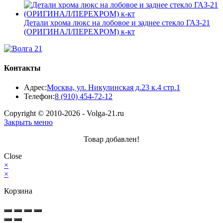
19
000 ₽.
800 ₽.
Детали хрома люкс на лобовое и заднее стекло ГАЗ-21
(ОРИГИНАЛ/ПЕРЕХРОМ) к-кт
Контакты
Адрес:
Москва, ул. Никулинская д.23 к.4 стр.1
Откроется
Телефон:
8 (910) 454-72-12
в
Copyright © 2010-2026 - Volga-21.ru
вашем
Закрыть меню
приложении
Товар добавлен!
Close
×
×
Корзина