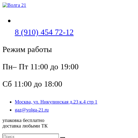
Перейти
к
содержимому
Откроется
8 (910) 454 72-12
в
Режим работы
вашем
приложении
Пн– Пт 11:00 до 19:00
Сб 11:00 до 18:00
Москва, ул. Никулинская д.23 к.4 стр 1
Откроется
gaz@volga-21.ru
в
упаковка бесплатно
вашем
доставка любыми ТК
приложении
Поиск