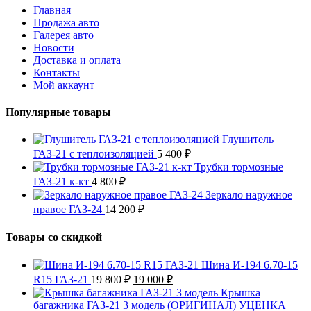
Главная
Продажа авто
Галерея авто
Новости
Доставка и оплата
Контакты
Мой аккаунт
Популярные товары
Глушитель
ГАЗ-21 с теплоизоляцией
5 400
₽
Трубки тормозные
ГАЗ-21 к-кт
4 800
₽
Зеркало наружное
правое ГАЗ-24
14 200
₽
Товары со скидкой
Шина И-194 6.70-15
Первоначальная
Текущая
R15 ГАЗ-21
19 800
₽
19 000
₽
цена
цена:
Крышка
составляла
19
багажника ГАЗ-21 3 модель (ОРИГИНАЛ) УЦЕНКА