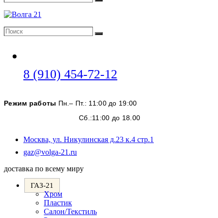
Поиск
Поиск
Поиск
Откроется
8 (910) 454-72-12
в
вашем
Режим работы
Пн.– Пт.: 11:00 до 19:00
приложении
Сб.:11:00 до 18.00
Москва, ул. Никулинская д.23 к.4 стр.1
Откроется
gaz@volga-21.ru
в
доставка по всему миру
вашем
приложении
ГАЗ-21
Хром
Пластик
Салон/Текстиль