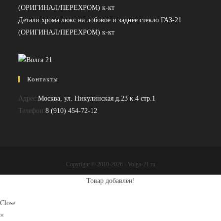
Детали хрома люкс на лобовое и заднее стекло ГАЗ-21
(ОРИГИНАЛ/ПЕРЕХРОМ) к-кт
Контакты
Адрес:
Москва, ул. Никулинская д.23 к.4 стр.1
Откроется
Телефон:
8 (910) 454-72-12
в
вашем
приложении
Copyright © 2010-2026 - Volga-21.ru
Товар добавлен!
Close
×