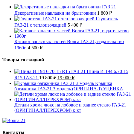
Декоративные накладки на брызговики
1 800
₽
Глушитель
ГАЗ-21 с теплоизоляцией
5 400
₽
Каталог запасных частей Волга ГАЗ-21, издательство
1960г.
4 500
₽
Товары со скидкой
Шина И-194 6.70-15
Первоначальная
Текущая
R15 ГАЗ-21
19 800
₽
19 000
₽
цена
цена:
Крышка
составляла
19
багажника ГАЗ-21 3 модель (ОРИГИНАЛ) УЦЕНКА
19
000 ₽.
800 ₽.
Детали хрома люкс на лобовое и заднее стекло ГАЗ-21
(ОРИГИНАЛ/ПЕРЕХРОМ) к-кт
Контакты