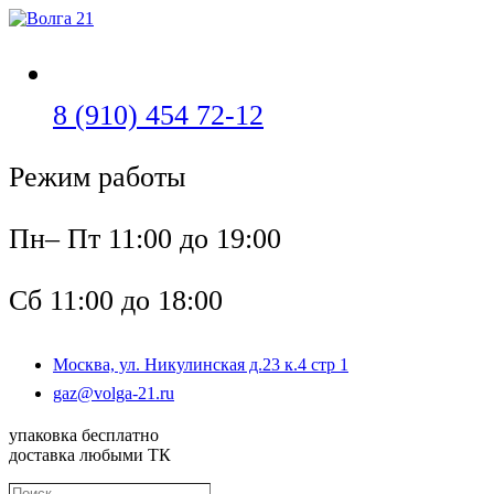
Перейти
к
содержимому
Откроется
8 (910) 454 72-12
в
Режим работы
вашем
приложении
Пн– Пт 11:00 до 19:00
Сб 11:00 до 18:00
Москва, ул. Никулинская д.23 к.4 стр 1
Откроется
gaz@volga-21.ru
в
вашем
упаковка бесплатно
приложении
доставка любыми ТК
Поиск