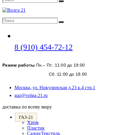
Поиск
Поиск
Поиск
Откроется
8 (910) 454-72-12
в
вашем
Режим работы
Пн.– Пт.: 11:00 до 19:00
приложении
Сб.:11:00 до 18.00
Москва, ул. Никулинская д.23 к.4 стр.1
Откроется
gaz@volga-21.ru
в
вашем
доставка по всему миру
приложении
ГАЗ-21
Хром
Пластик
Салон/Текстиль