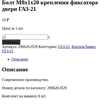
Болт М8х1х20 крепления фиксатора
двери ГАЗ-21
10
₽
Цена за 1 шт.
Количество
-
+
Болт
В корзину
М8х1х20
Артикул:
290620-П29
Категории:
ГАЗ-21
,
Крепеж/Замки
крепления
ГАЗ-21
фиксатора
двери
Описание
ГАЗ-21
Описание
Современное производство.
Номер детали по каталогу: 290620-П29
Комплект на машину 8 шт.