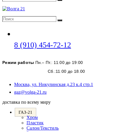
Поиск
Поиск
Поиск
Откроется
8 (910) 454-72-12
в
вашем
Режим работы
Пн.– Пт.: 11:00 до 19:00
приложении
Сб.:11:00 до 18.00
Москва, ул. Никулинская д.23 к.4 стр.1
Откроется
gaz@volga-21.ru
в
доставка по всему миру
вашем
приложении
ГАЗ-21
Хром
Пластик
Салон/Текстиль