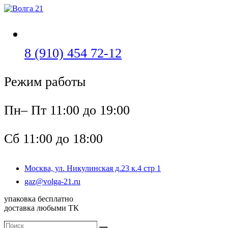
Перейти
к
содержимому
Откроется
8 (910) 454 72-12
в
Режим работы
вашем
приложении
Пн– Пт 11:00 до 19:00
Сб 11:00 до 18:00
Москва, ул. Никулинская д.23 к.4 стр 1
Откроется
gaz@volga-21.ru
в
упаковка бесплатно
вашем
доставка любыми ТК
приложении
Поиск