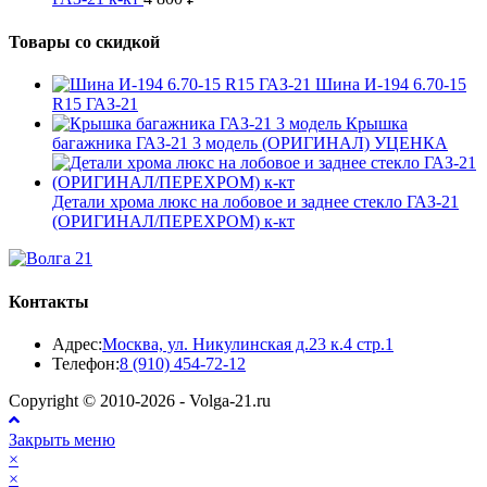
Товары со скидкой
Шина И-194 6.70-15
R15 ГАЗ-21
Крышка
багажника ГАЗ-21 3 модель (ОРИГИНАЛ) УЦЕНКА
Детали хрома люкс на лобовое и заднее стекло ГАЗ-21
(ОРИГИНАЛ/ПЕРЕХРОМ) к-кт
Контакты
Адрес:
Москва, ул. Никулинская д.23 к.4 стр.1
Откроется
Телефон:
8 (910) 454-72-12
в
Copyright © 2010-2026 - Volga-21.ru
вашем
приложении
Закрыть меню
×
×