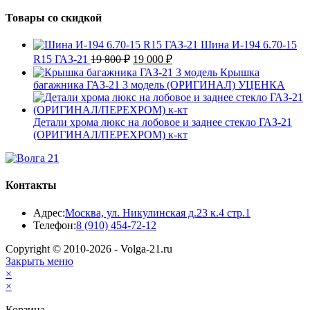
Товары со скидкой
Шина И-194 6.70-15
Первоначальная
Текущая
R15 ГАЗ-21
19 800
₽
19 000
₽
цена
цена:
Крышка
составляла
19
багажника ГАЗ-21 3 модель (ОРИГИНАЛ) УЦЕНКА
19
000 ₽.
800 ₽.
Детали хрома люкс на лобовое и заднее стекло ГАЗ-21
(ОРИГИНАЛ/ПЕРЕХРОМ) к-кт
Контакты
Адрес:
Москва, ул. Никулинская д.23 к.4 стр.1
Откроется
Телефон:
8 (910) 454-72-12
в
Copyright © 2010-2026 - Volga-21.ru
вашем
Закрыть меню
приложении
×
×
Корзина