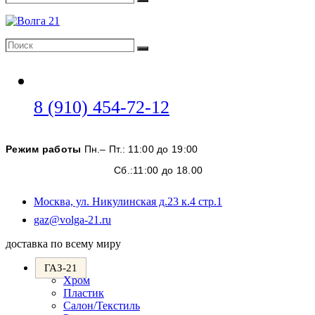
Поиск
Поиск
Поиск
Откроется
8 (910) 454-72-12
в
вашем
Режим работы
Пн.– Пт.: 11:00 до 19:00
приложении
Сб.:11:00 до 18.00
Москва, ул. Никулинская д.23 к.4 стр.1
Откроется
gaz@volga-21.ru
в
доставка по всему миру
вашем
приложении
ГАЗ-21
Хром
Пластик
Салон/Текстиль