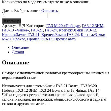
Количество по моделям смотрите ниже в описании.
Длина
Выбрать опцию
Очистить
Количество
Саморез
В корзину
4
Артикул:
Н/Д
Категории:
ГАЗ М-20 «Победа»
,
ГАЗ-12 ЗИМ
,
мм
ГАЗ-13 «Чайка»
,
ГАЗ-21
,
ГАЗ-24
,
Крепеж/Замки ГАЗ-12
,
полупотай
Крепеж/Замки ГАЗ-21
,
Крепеж/Замки ГАЗ-24
,
Крепеж/Замки
крест
М-20
,
Прочее
,
Прочее ГАЗ-13
,
Прочие авто
нержавейка
Описание
Детали
Описание
Саморез с полупотайной головкой крестообразным шлицем из
нержавеющей стали.
Используется для автомобилей ГАЗ 21 Волга, ГАЗ М-20
Победа, ГАЗ 12 ЗИМ, ГАЗ 24 Волга, Газ 13 Чайка, ГАЗ 14
Чайка и других ретро авто для крепления обивок дверей,
салона, накладок на порожки, облицовок лобового и заднего
стекол и других элементов.