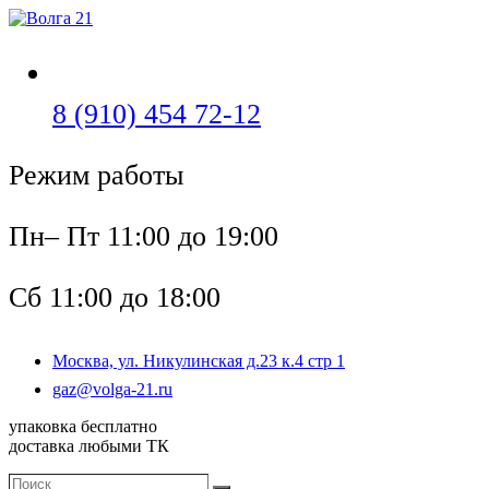
Перейти
к
содержимому
Откроется
8 (910) 454 72-12
в
Режим работы
вашем
приложении
Пн– Пт 11:00 до 19:00
Сб 11:00 до 18:00
Москва, ул. Никулинская д.23 к.4 стр 1
Откроется
gaz@volga-21.ru
в
упаковка бесплатно
вашем
доставка любыми ТК
приложении
Поиск