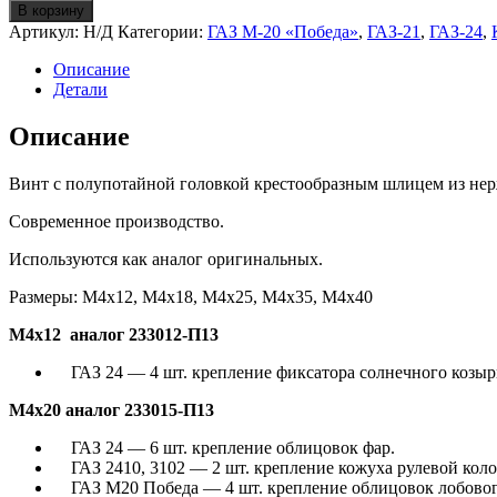
В корзину
Артикул:
Н/Д
Категории:
ГАЗ М-20 «Победа»
,
ГАЗ-21
,
ГАЗ-24
,
Описание
Детали
Описание
Винт с полупотайной головкой крестообразным шлицем из не
Современное производство.
Используются как аналог оригинальных.
Размеры: М4х12, М4х18, М4х25, М4х35, М4х40
М4х12 аналог 233012-П13
ГАЗ 24 — 4 шт. крепление фиксатора солнечного козыр
М4х20 аналог 233015-П13
ГАЗ 24 — 6 шт. крепление облицовок фар.
ГАЗ 2410, 3102 — 2 шт. крепление кожуха рулевой коло
ГАЗ М20 Победа — 4 шт. крепление облицовок лобового