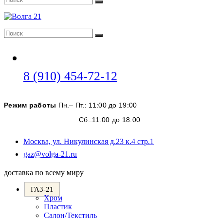
Поиск
Поиск
Поиск
Откроется
8 (910) 454-72-12
в
вашем
Режим работы
Пн.– Пт.: 11:00 до 19:00
приложении
Сб.:11:00 до 18.00
Москва, ул. Никулинская д.23 к.4 стр.1
Откроется
gaz@volga-21.ru
в
вашем
доставка по всему миру
приложении
ГАЗ-21
Хром
Пластик
Салон/Текстиль