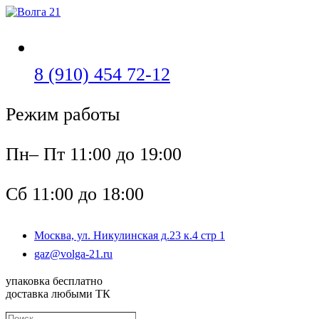
Перейти
к
содержимому
Откроется
8 (910) 454 72-12
в
Режим работы
вашем
приложении
Пн– Пт 11:00 до 19:00
Сб 11:00 до 18:00
Москва, ул. Никулинская д.23 к.4 стр 1
Откроется
gaz@volga-21.ru
в
вашем
упаковка бесплатно
приложении
доставка любыми ТК
Поиск