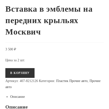
Вставка в эмблемы на
передних крыльях
Москвич
3 500
₽
Цена за 2 шт.
Количество
В КОРЗИНУ
Вставка
Артикул:
407-8212126
Категории:
Пластик Прочие авто
,
Прочие
в
авто
эмблемы
на
Описание
передних
Описание
крыльях