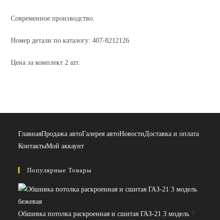
Москвич
Современное производство.
Номер детали по каталогу: 407-8212126
Цена за комплект 2 шт.
Главная
Продажа авто
Галерея авто
Новости
Доставка и оплата
Контакты
Мой аккаунт
Популярные Товары
Обшивка потолка раскроенная и сшитая ГАЗ-21 3 модель
7