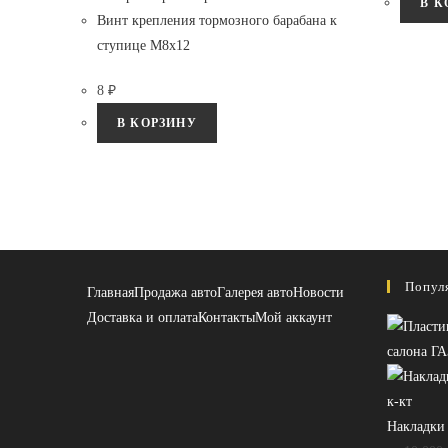
В К
Винт крепления тормозного барабана к
ступице М8х12
8
₽
В КОРЗИНУ
Попул
Главная
Продажа авто
Галерея авто
Новости
Доставка и оплата
Контакты
Мой аккаунт
салона ГА
Накладки