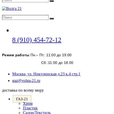
Поиск
Поиск
Поиск
Откроется
8 (910) 454-72-12
в
вашем
Режим работы
Пн.– Пт.: 11:00 до 19:00
приложении
Сб.:11:00 до 18.00
Москва, ул. Никулинская д.23 к.4 стр.1
Откроется
gaz@volga-21.ru
в
вашем
доставка по всему миру
приложении
ГАЗ-21
Хром
Пластик
Салон/Текстиль