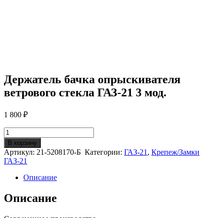
Держатель бачка опрыскивателя
ветрового стекла ГАЗ-21 3 мод.
1 800
₽
Количество
Держатель
В корзину
бачка
Артикул:
21-5208170-Б
Категории:
ГАЗ-21
,
Крепеж/Замки
опрыскивателя
ГАЗ-21
ветрового
стекла
Описание
ГАЗ-21
3
Описание
мод.