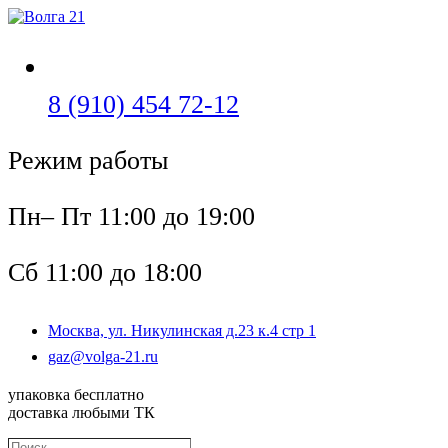
Перейти
к
содержимому
Откроется
8 (910) 454 72-12
в
Режим работы
вашем
приложении
Пн– Пт 11:00 до 19:00
Сб 11:00 до 18:00
Москва, ул. Никулинская д.23 к.4 стр 1
Откроется
gaz@volga-21.ru
в
вашем
упаковка бесплатно
приложении
доставка любыми ТК
Поиск