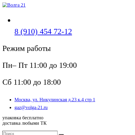
Перейти
к
содержимому
Откроется
8 (910) 454 72-12
в
Режим работы
вашем
приложении
Пн– Пт 11:00 до 19:00
Сб 11:00 до 18:00
Москва, ул. Никулинская д.23 к.4 стр 1
Откроется
gaz@volga-21.ru
в
упаковка бесплатно
вашем
доставка любыми ТК
приложении
Поиск