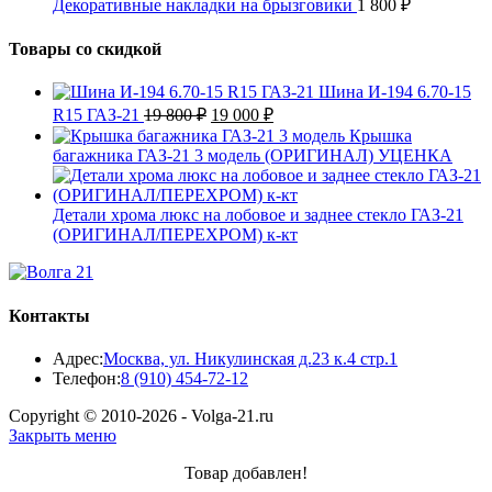
Декоративные накладки на брызговики
1 800
₽
Товары со скидкой
Шина И-194 6.70-15
Первоначальная
Текущая
R15 ГАЗ-21
19 800
₽
19 000
₽
цена
цена:
Крышка
составляла
19
багажника ГАЗ-21 3 модель (ОРИГИНАЛ) УЦЕНКА
19
000 ₽.
800 ₽.
Детали хрома люкс на лобовое и заднее стекло ГАЗ-21
(ОРИГИНАЛ/ПЕРЕХРОМ) к-кт
Контакты
Адрес:
Москва, ул. Никулинская д.23 к.4 стр.1
Откроется
Телефон:
8 (910) 454-72-12
в
Copyright © 2010-2026 - Volga-21.ru
вашем
Закрыть меню
приложении
Товар добавлен!