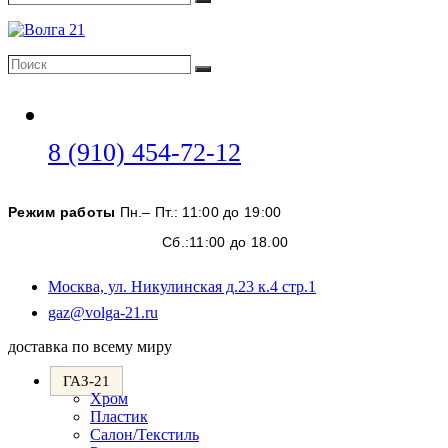
Поиск
Поиск
Поиск
Откроется
8 (910) 454-72-12
в
вашем
Режим работы
Пн.– Пт.: 11:00 до 19:00
приложении
Сб.:11:00 до 18.00
Москва, ул. Никулинская д.23 к.4 стр.1
Откроется
gaz@volga-21.ru
в
доставка по всему миру
вашем
приложении
ГАЗ-21
Хром
Пластик
Салон/Текстиль