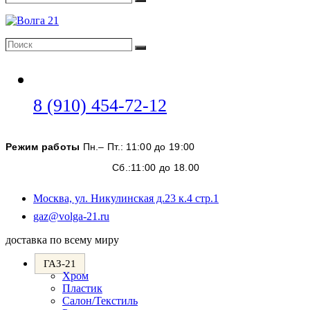
Поиск
Поиск
Поиск
Откроется
8 (910) 454-72-12
в
вашем
Режим работы
Пн.– Пт.: 11:00 до 19:00
приложении
Сб.:11:00 до 18.00
Москва, ул. Никулинская д.23 к.4 стр.1
Откроется
gaz@volga-21.ru
в
доставка по всему миру
вашем
приложении
ГАЗ-21
Хром
Пластик
Салон/Текстиль