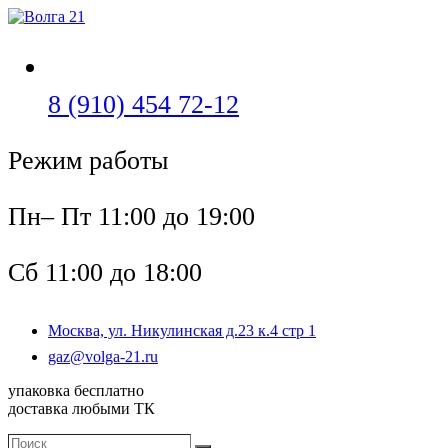
Перейти
к
содержимому
Откроется
8 (910) 454 72-12
в
Режим работы
вашем
приложении
Пн– Пт 11:00 до 19:00
Сб 11:00 до 18:00
Москва, ул. Никулинская д.23 к.4 стр 1
Откроется
gaz@volga-21.ru
в
упаковка бесплатно
вашем
доставка любыми ТК
приложении
Поиск