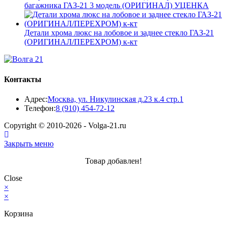
составляла
19
багажника ГАЗ-21 3 модель (ОРИГИНАЛ) УЦЕНКА
19
000 ₽.
800 ₽.
Детали хрома люкс на лобовое и заднее стекло ГАЗ-21
(ОРИГИНАЛ/ПЕРЕХРОМ) к-кт
Контакты
Адрес:
Москва, ул. Никулинская д.23 к.4 стр.1
Откроется
Телефон:
8 (910) 454-72-12
в
Copyright © 2010-2026 - Volga-21.ru
вашем
приложении
Закрыть меню
Товар добавлен!
Close
×
×
Корзина