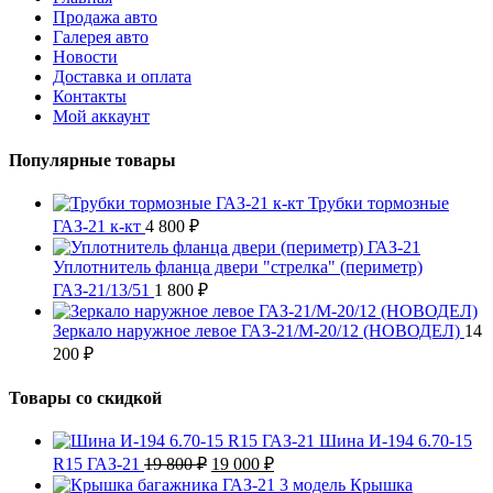
Продажа авто
Галерея авто
Новости
Доставка и оплата
Контакты
Мой аккаунт
Популярные товары
Трубки тормозные
ГАЗ-21 к-кт
4 800
₽
Уплотнитель фланца двери "стрелка" (периметр)
ГАЗ-21/13/51
1 800
₽
Зеркало наружное левое ГАЗ-21/М-20/12 (НОВОДЕЛ)
14
200
₽
Товары со скидкой
Шина И-194 6.70-15
Первоначальная
Текущая
R15 ГАЗ-21
19 800
₽
19 000
₽
цена
цена:
Крышка