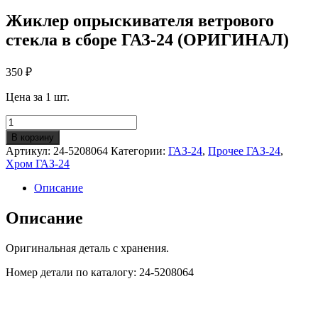
Жиклер опрыскивателя ветрового
стекла в сборе ГАЗ-24 (ОРИГИНАЛ)
350
₽
Цена за 1 шт.
Количество
Жиклер
В корзину
опрыскивателя
Артикул:
24-5208064
Категории:
ГАЗ-24
,
Прочее ГАЗ-24
,
ветрового
Хром ГАЗ-24
стекла
в
Описание
сборе
ГАЗ-24
Описание
(ОРИГИНАЛ)
Оригинальная деталь с хранения.
Номер детали по каталогу: 24-5208064