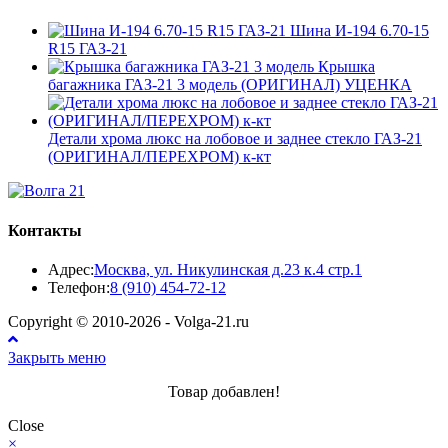
Шина И-194 6.70-15
R15 ГАЗ-21
Крышка
багажника ГАЗ-21 3 модель (ОРИГИНАЛ) УЦЕНКА
Детали хрома люкс на лобовое и заднее стекло ГАЗ-21
(ОРИГИНАЛ/ПЕРЕХРОМ) к-кт
Контакты
Адрес:
Москва, ул. Никулинская д.23 к.4 стр.1
Откроется
Телефон:
8 (910) 454-72-12
в
Copyright © 2010-2026 - Volga-21.ru
вашем
приложении
Закрыть меню
Товар добавлен!
Close
×