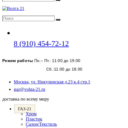
Поиск
Поиск
Поиск
Откроется
8 (910) 454-72-12
в
вашем
Режим работы
Пн.– Пт.: 11:00 до 19:00
приложении
Сб.:11:00 до 18.00
Москва, ул. Никулинская д.23 к.4 стр.1
Откроется
gaz@volga-21.ru
в
доставка по всему миру
вашем
приложении
ГАЗ-21
Хром
Пластик
Салон/Текстиль