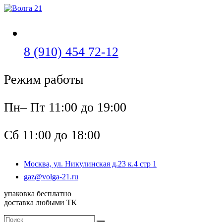
Перейти
к
содержимому
Откроется
8 (910) 454 72-12
в
Режим работы
вашем
приложении
Пн– Пт 11:00 до 19:00
Сб 11:00 до 18:00
Москва, ул. Никулинская д.23 к.4 стр 1
Откроется
gaz@volga-21.ru
в
упаковка бесплатно
вашем
доставка любыми ТК
приложении
Поиск