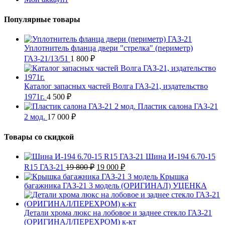
Популярные товары
Уплотнитель фланца двери "стрелка" (периметр)
ГАЗ-21/13/51
1 800
₽
Каталог запасных частей Волга ГАЗ-21, издательство
1971г.
4 500
₽
Пластик салона ГАЗ-21
2 мод.
17 000
₽
Товары со скидкой
Шина И-194 6.70-15
Первоначальная
Текущая
R15 ГАЗ-21
19 800
₽
19 000
₽
цена
цена:
Крышка
составляла
19
багажника ГАЗ-21 3 модель (ОРИГИНАЛ) УЦЕНКА
19
000 ₽.
800 ₽.
Детали хрома люкс на лобовое и заднее стекло ГАЗ-21
(ОРИГИНАЛ/ПЕРЕХРОМ) к-кт