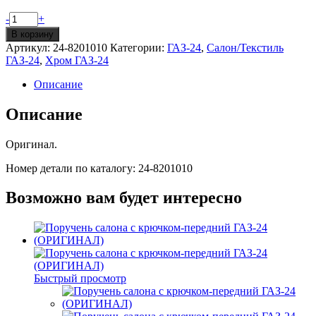
Количество
-
+
Зеркало
В корзину
салонное
Артикул:
24-8201010
Категории:
ГАЗ-24
,
Салон/Текстиль
ГАЗ-2401
ГАЗ-24
,
Хром ГАЗ-24
(ОРИГИНАЛ)
Описание
Описание
Оригинал.
Номер детали по каталогу: 24-8201010
Возможно вам будет интересно
Быстрый просмотр