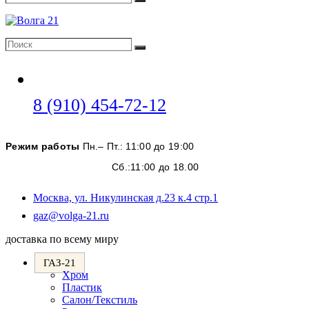
Поиск
Поиск
Поиск
Откроется
8 (910) 454-72-12
в
вашем
Режим работы
Пн.– Пт.: 11:00 до 19:00
приложении
Сб.:11:00 до 18.00
Москва, ул. Никулинская д.23 к.4 стр.1
Откроется
gaz@volga-21.ru
в
доставка по всему миру
вашем
приложении
ГАЗ-21
Хром
Пластик
Салон/Текстиль