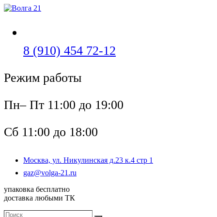
Перейти
к
содержимому
Откроется
8 (910) 454 72-12
в
Режим работы
вашем
приложении
Пн– Пт 11:00 до 19:00
Сб 11:00 до 18:00
Москва, ул. Никулинская д.23 к.4 стр 1
Откроется
gaz@volga-21.ru
в
упаковка бесплатно
вашем
доставка любыми ТК
приложении
Поиск