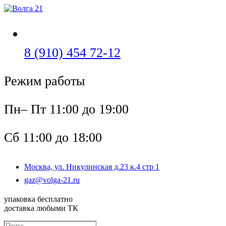
Перейти
к
содержимому
Откроется
8 (910) 454 72-12
в
Режим работы
вашем
приложении
Пн– Пт 11:00 до 19:00
Сб 11:00 до 18:00
Москва, ул. Никулинская д.23 к.4 стр 1
Откроется
gaz@volga-21.ru
в
вашем
упаковка бесплатно
приложении
доставка любыми ТК
Поиск