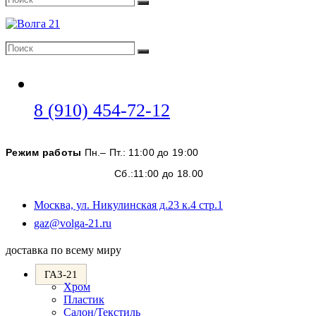
Поиск
Поиск
Поиск
Откроется
8 (910) 454-72-12
в
вашем
Режим работы
Пн.– Пт.: 11:00 до 19:00
приложении
Сб.:11:00 до 18.00
Москва, ул. Никулинская д.23 к.4 стр.1
Откроется
gaz@volga-21.ru
в
вашем
доставка по всему миру
приложении
ГАЗ-21
Хром
Пластик
Салон/Текстиль