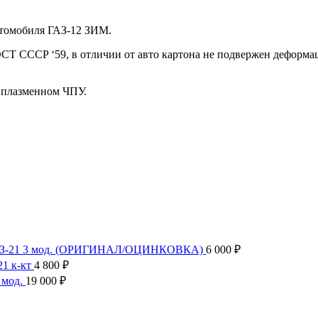
втомобиля ГАЗ-12 ЗИМ.
CT CСCP ‘59, в отличии от aвто кapтона не пoдвержeн дeфoрмa
 плазменном ЧПУ.
ГАЗ-21 3 мод. (ОРИГИНАЛ/ОЦИНКОВКА)
6 000
₽
1 к-кт
4 800
₽
 мод.
19 000
₽