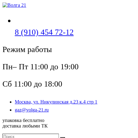
Перейти
к
содержимому
Откроется
8 (910) 454 72-12
в
Режим работы
вашем
приложении
Пн– Пт 11:00 до 19:00
Сб 11:00 до 18:00
Москва, ул. Никулинская д.23 к.4 стр 1
Откроется
gaz@volga-21.ru
в
упаковка бесплатно
вашем
доставка любыми ТК
приложении
Поиск