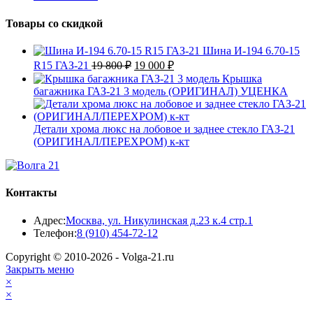
Товары со скидкой
Шина И-194 6.70-15
Первоначальная
Текущая
R15 ГАЗ-21
19 800
₽
19 000
₽
цена
цена:
Крышка
составляла
19
багажника ГАЗ-21 3 модель (ОРИГИНАЛ) УЦЕНКА
19
000 ₽.
800 ₽.
Детали хрома люкс на лобовое и заднее стекло ГАЗ-21
(ОРИГИНАЛ/ПЕРЕХРОМ) к-кт
Контакты
Адрес:
Москва, ул. Никулинская д.23 к.4 стр.1
Откроется
Телефон:
8 (910) 454-72-12
в
Copyright © 2010-2026 - Volga-21.ru
вашем
Закрыть меню
приложении
×
×