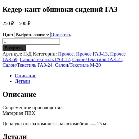
Кедер-кант обшивки сидений ГАЗ
Диапазон
250
₽
–
500
₽
цен:
250 ₽
Цвет
Очистить
–
Количество
Кедер-
500 ₽
В корзину
кант
Артикул:
Н/Д
Категории:
Прочее
,
Прочее ГАЗ-13
,
Прочее
обшивки
ГАЗ-69
,
Салон/Текстиль ГАЗ-12
,
Салон/Текстиль ГАЗ-21
,
сидений
Салон/Текстиль ГАЗ-24
,
Салон/Текстиль М-20
ГАЗ
Описание
Детали
Описание
Современное производство.
Материал ПВХ.
Цена указана за комплект на автомобиль — 15 м.
Детали