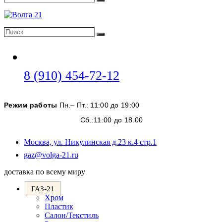
Поиск
Поиск
Поиск
Откроется
8 (910) 454-72-12
в
вашем
Режим работы
Пн.– Пт.: 11:00 до 19:00
приложении
Сб.:11:00 до 18.00
Москва, ул. Никулинская д.23 к.4 стр.1
Откроется
gaz@volga-21.ru
в
доставка по всему миру
вашем
приложении
ГАЗ-21
Хром
Пластик
Салон/Текстиль