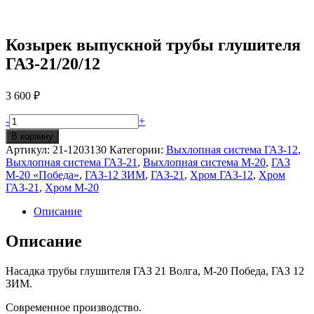
Козырек выпускной трубы глушителя
ГАЗ-21/20/12
3 600
₽
Количество
-
+
Козырек
В корзину
выпускной
Артикул:
21-1203130
Категории:
Выхлопная система ГАЗ-12
,
трубы
Выхлопная система ГАЗ-21
,
Выхлопная система М-20
,
ГАЗ
глушителя
М-20 «Победа»
,
ГАЗ-12 ЗИМ
,
ГАЗ-21
,
Хром ГАЗ-12
,
Хром
ГАЗ-21/20/12
ГАЗ-21
,
Хром М-20
Описание
Описание
Насадка трубы глушителя ГАЗ 21 Волга, М-20 Победа, ГАЗ 12
ЗИМ.
Современное производство.