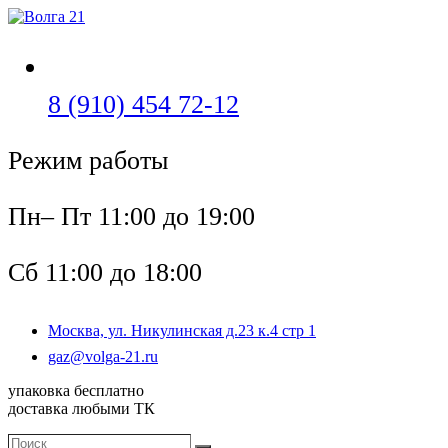
Перейти
к
содержимому
Откроется
8 (910) 454 72-12
в
Режим работы
вашем
приложении
Пн– Пт 11:00 до 19:00
Сб 11:00 до 18:00
Москва, ул. Никулинская д.23 к.4 стр 1
Откроется
gaz@volga-21.ru
в
упаковка бесплатно
вашем
доставка любыми ТК
приложении
Поиск