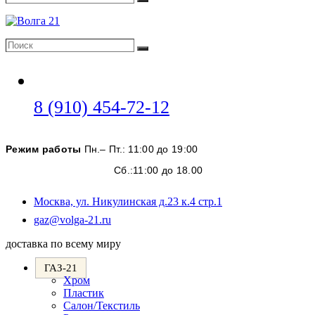
Поиск
Поиск
Поиск
Откроется
8 (910) 454-72-12
в
вашем
Режим работы
Пн.– Пт.: 11:00 до 19:00
приложении
Сб.:11:00 до 18.00
Москва, ул. Никулинская д.23 к.4 стр.1
Откроется
gaz@volga-21.ru
в
доставка по всему миру
вашем
приложении
ГАЗ-21
Хром
Пластик
Салон/Текстиль