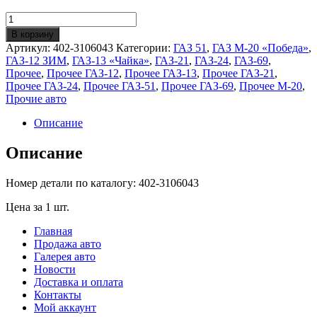
Количество
Колпачок
В корзину
золотника-
Артикул:
402-3106043
Категории:
ГАЗ 51
,
ГАЗ М-20 «Победа»
,
нипеля
ГАЗ-12 ЗИМ
,
ГАЗ-13 «Чайка»
,
ГАЗ-21
,
ГАЗ-24
,
ГАЗ-69
,
(ОРИГИНАЛ)
Прочее
,
Прочее ГАЗ-12
,
Прочее ГАЗ-13
,
Прочее ГАЗ-21
,
Прочее ГАЗ-24
,
Прочее ГАЗ-51
,
Прочее ГАЗ-69
,
Прочее М-20
,
Прочие авто
Описание
Описание
Номер детали по каталогу: 402-3106043
Цена за 1 шт.
Главная
Продажа авто
Галерея авто
Новости
Доставка и оплата
Контакты
Мой аккаунт