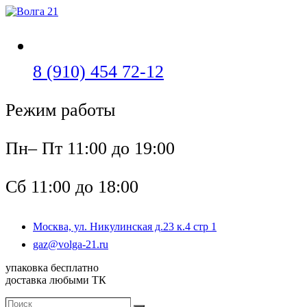
Перейти
к
содержимому
Откроется
8 (910) 454 72-12
в
Режим работы
вашем
приложении
Пн– Пт 11:00 до 19:00
Сб 11:00 до 18:00
Москва, ул. Никулинская д.23 к.4 стр 1
Откроется
gaz@volga-21.ru
в
упаковка бесплатно
вашем
доставка любыми ТК
приложении
Поиск