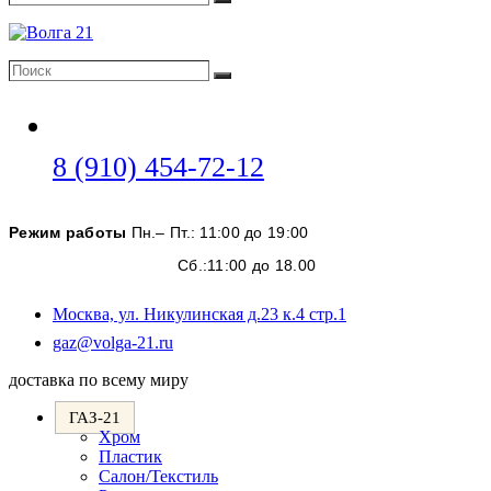
Поиск
Поиск
Поиск
Откроется
8 (910) 454-72-12
в
вашем
Режим работы
Пн.– Пт.: 11:00 до 19:00
приложении
Сб.:11:00 до 18.00
Москва, ул. Никулинская д.23 к.4 стр.1
Откроется
gaz@volga-21.ru
в
доставка по всему миру
вашем
приложении
ГАЗ-21
Хром
Пластик
Салон/Текстиль