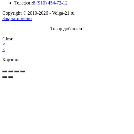
Откроется
Телефон:
8 (910) 454-72-12
в
Copyright © 2010-2026 - Volga-21.ru
вашем
Закрыть меню
приложении
Товар добавлен!
Close
×
×
Корзина