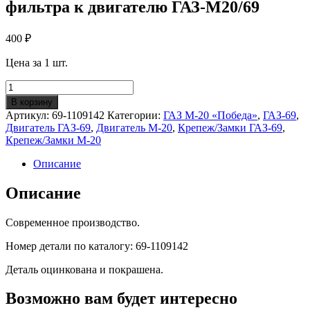
фильтра к двигателю ГАЗ-М20/69
400
₽
Цена за 1 шт.
Количество
Кронштейн
В корзину
крепления
Артикул:
69-1109142
Категории:
ГАЗ М-20 «Победа»
,
ГАЗ-69
,
воздушного
Двигатель ГАЗ-69
,
Двигатель М-20
,
Крепеж/Замки ГАЗ-69
,
фильтра
Крепеж/Замки М-20
к
двигателю
Описание
ГАЗ-
М20/69
Описание
Современное производство.
Номер детали по каталогу: 69-1109142
Деталь оцинкована и покрашена.
Возможно вам будет интересно