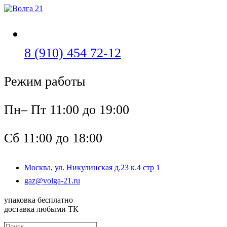
Перейти
к
содержимому
Откроется
8 (910) 454 72-12
в
Режим работы
вашем
приложении
Пн– Пт 11:00 до 19:00
Сб 11:00 до 18:00
Москва, ул. Никулинская д.23 к.4 стр 1
Откроется
gaz@volga-21.ru
в
вашем
упаковка бесплатно
приложении
доставка любыми ТК
Поиск