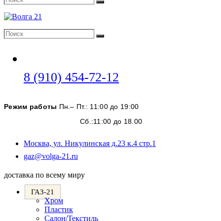
Поиск
Поиск
Поиск
Откроется
8 (910) 454-72-12
в
вашем
Режим работы
Пн.– Пт.: 11:00 до 19:00
приложении
Сб.:11:00 до 18.00
Москва, ул. Никулинская д.23 к.4 стр.1
Откроется
gaz@volga-21.ru
в
вашем
доставка по всему миру
приложении
ГАЗ-21
Хром
Пластик
Салон/Текстиль