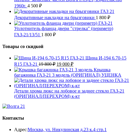
1960г.
4 500
₽
Декоративные накладки на брызговики
1 800
₽
Уплотнитель фланца двери "стрелка" (периметр)
ГАЗ-21/13/51
1 800
₽
Товары со скидкой
Шина И-194 6.70-15
Первоначальная
Текущая
R15 ГАЗ-21
19 800
₽
19 000
₽
цена
цена:
Крышка
составляла
19
багажника ГАЗ-21 3 модель (ОРИГИНАЛ) УЦЕНКА
19
000 ₽.
800 ₽.
Детали хрома люкс на лобовое и заднее стекло ГАЗ-21
(ОРИГИНАЛ/ПЕРЕХРОМ) к-кт
Контакты
Адрес:
Москва, ул. Никулинская д.23 к.4 стр.1