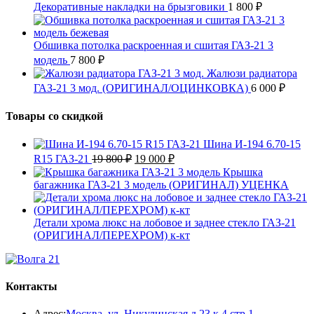
Декоративные накладки на брызговики
1 800
₽
Обшивка потолка раскроенная и сшитая ГАЗ-21 3
модель
7 800
₽
Жалюзи радиатора
ГАЗ-21 3 мод. (ОРИГИНАЛ/ОЦИНКОВКА)
6 000
₽
Товары со скидкой
Шина И-194 6.70-15
Первоначальная
Текущая
R15 ГАЗ-21
19 800
₽
19 000
₽
цена
цена:
Крышка
составляла
19
багажника ГАЗ-21 3 модель (ОРИГИНАЛ) УЦЕНКА
19
000 ₽.
800 ₽.
Детали хрома люкс на лобовое и заднее стекло ГАЗ-21
(ОРИГИНАЛ/ПЕРЕХРОМ) к-кт
Контакты
Адрес:
Москва, ул. Никулинская д.23 к.4 стр.1