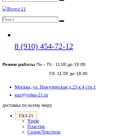
Поиск
Поиск
Поиск
Откроется
8 (910) 454-72-12
в
вашем
Режим работы
Пн.– Пт.: 11:00 до 19:00
приложении
Сб.:11:00 до 18.00
Москва, ул. Никулинская д.23 к.4 стр.1
Откроется
gaz@volga-21.ru
в
доставка по всему миру
вашем
приложении
ГАЗ-21
Хром
Пластик
Салон/Текстиль