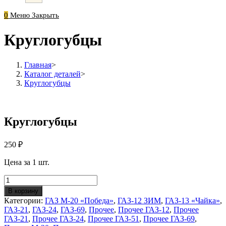
0
Меню
Закрыть
Круглогубцы
Главная
>
Каталог деталей
>
Круглогубцы
Круглогубцы
250
₽
Цена за 1 шт.
Количество
Круглогубцы
В корзину
Категории:
ГАЗ М-20 «Победа»
,
ГАЗ-12 ЗИМ
,
ГАЗ-13 «Чайка»
,
ГАЗ-21
,
ГАЗ-24
,
ГАЗ-69
,
Прочее
,
Прочее ГАЗ-12
,
Прочее
ГАЗ-21
,
Прочее ГАЗ-24
,
Прочее ГАЗ-51
,
Прочее ГАЗ-69
,