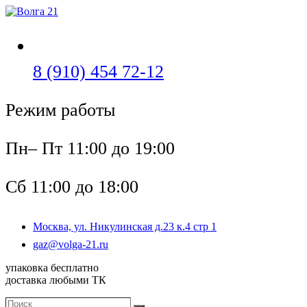
Перейти
к
содержимому
Откроется
8 (910) 454 72-12
в
Режим работы
вашем
приложении
Пн– Пт 11:00 до 19:00
Сб 11:00 до 18:00
Москва, ул. Никулинская д.23 к.4 стр 1
Откроется
gaz@volga-21.ru
в
упаковка бесплатно
вашем
доставка любыми ТК
приложении
Поиск