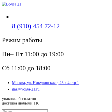
Перейти
к
содержимому
Откроется
8 (910) 454 72-12
в
Режим работы
вашем
приложении
Пн– Пт 11:00 до 19:00
Сб 11:00 до 18:00
Москва, ул. Никулинская д.23 к.4 стр 1
Откроется
gaz@volga-21.ru
в
вашем
упаковка бесплатно
приложении
доставка любыми ТК
Поиск