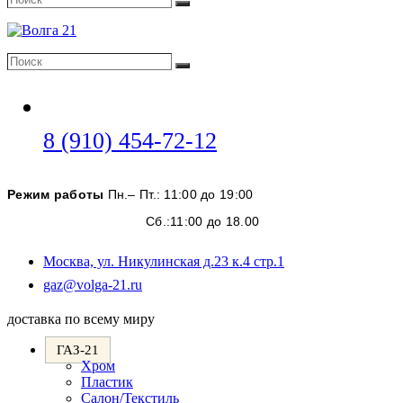
Поиск
Поиск
Поиск
Откроется
8 (910) 454-72-12
в
вашем
Режим работы
Пн.– Пт.: 11:00 до 19:00
приложении
Сб.:11:00 до 18.00
Москва, ул. Никулинская д.23 к.4 стр.1
Откроется
gaz@volga-21.ru
в
вашем
доставка по всему миру
приложении
ГАЗ-21
Хром
Пластик
Салон/Текстиль