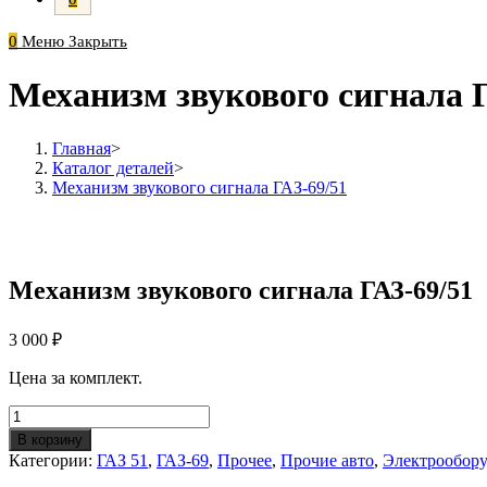
0
Меню
Закрыть
Механизм звукового сигнала 
Главная
>
Каталог деталей
>
Механизм звукового сигнала ГАЗ-69/51
Механизм звукового сигнала ГАЗ-69/51
3 000
₽
Цена за комплект.
Количество
Механизм
В корзину
звукового
Категории:
ГАЗ 51
,
ГАЗ-69
,
Прочее
,
Прочие авто
,
Электрообору
сигнала