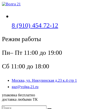
Перейти
к
содержимому
Откроется
8 (910) 454 72-12
в
Режим работы
вашем
приложении
Пн– Пт 11:00 до 19:00
Сб 11:00 до 18:00
Москва, ул. Никулинская д.23 к.4 стр 1
Откроется
gaz@volga-21.ru
в
упаковка бесплатно
вашем
доставка любыми ТК
приложении
Поиск