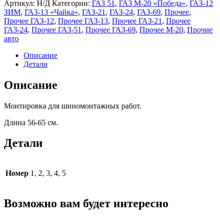
Артикул:
Н/Д
Категории:
ГАЗ 51
,
ГАЗ М-20 «Победа»
,
ГАЗ-12
ЗИМ
,
ГАЗ-13 «Чайка»
,
ГАЗ-21
,
ГАЗ-24
,
ГАЗ-69
,
Прочее
,
Прочее ГАЗ-12
,
Прочее ГАЗ-13
,
Прочее ГАЗ-21
,
Прочее
ГАЗ-24
,
Прочее ГАЗ-51
,
Прочее ГАЗ-69
,
Прочее М-20
,
Прочие
авто
Описание
Детали
Описание
Монтировка для шиномонтажных работ.
Длина 56-65 см.
Детали
Номер
1, 2, 3, 4, 5
Возможно вам будет интересно