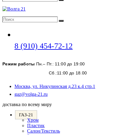
Поиск
Поиск
Поиск
Откроется
8 (910) 454-72-12
в
вашем
Режим работы
Пн.– Пт.: 11:00 до 19:00
приложении
Сб.:11:00 до 18.00
Москва, ул. Никулинская д.23 к.4 стр.1
Откроется
gaz@volga-21.ru
в
доставка по всему миру
вашем
приложении
ГАЗ-21
Хром
Пластик
Салон/Текстиль