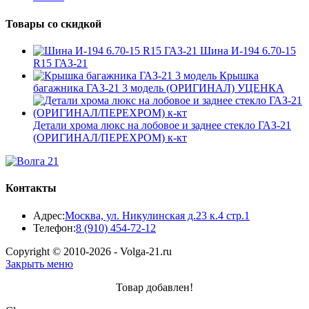
Товары со скидкой
Шина И-194 6.70-15
R15 ГАЗ-21
Крышка
багажника ГАЗ-21 3 модель (ОРИГИНАЛ) УЦЕНКА
Детали хрома люкс на лобовое и заднее стекло ГАЗ-21
(ОРИГИНАЛ/ПЕРЕХРОМ) к-кт
Контакты
Адрес:
Москва, ул. Никулинская д.23 к.4 стр.1
Откроется
Телефон:
8 (910) 454-72-12
в
Copyright © 2010-2026 - Volga-21.ru
вашем
Закрыть меню
приложении
Товар добавлен!