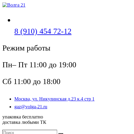
Перейти
к
содержимому
Откроется
8 (910) 454 72-12
в
Режим работы
вашем
приложении
Пн– Пт 11:00 до 19:00
Сб 11:00 до 18:00
Москва, ул. Никулинская д.23 к.4 стр 1
Откроется
gaz@volga-21.ru
в
упаковка бесплатно
вашем
доставка любыми ТК
приложении
Поиск