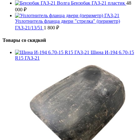
Бензобак ГАЗ-21 пластик
48
000
₽
Уплотнитель фланца двери "стрелка" (периметр)
ГАЗ-21/13/51
1 800
₽
Товары со скидкой
Шина И-194 6.70-15
R15 ГАЗ-21