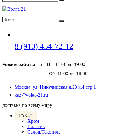
Поиск
Поиск
Поиск
Откроется
8 (910) 454-72-12
в
вашем
Режим работы
Пн.– Пт.: 11:00 до 19:00
приложении
Сб.:11:00 до 18.00
Москва, ул. Никулинская д.23 к.4 стр.1
Откроется
gaz@volga-21.ru
в
доставка по всему миру
вашем
приложении
ГАЗ-21
Хром
Пластик
Салон/Текстиль