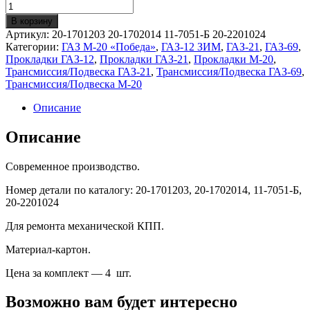
Количество
Набор
В корзину
прокладок
Артикул:
20-1701203 20-1702014 11-7051-Б 20-2201024
для
Категории:
ГАЗ М-20 «Победа»
,
ГАЗ-12 ЗИМ
,
ГАЗ-21
,
ГАЗ-69
,
ремонта
Прокладки ГАЗ-12
,
Прокладки ГАЗ-21
,
Прокладки М-20
,
КПП
Трансмиссия/Подвеска ГАЗ-21
,
Трансмиссия/Подвеска ГАЗ-69
,
ГАЗ-21/20/12/69
Трансмиссия/Подвеска М-20
Описание
Описание
Современное производство.
Номер детали по каталогу: 20-1701203, 20-1702014, 11-7051-Б,
20-2201024
Для ремонта механической КПП.
Материал-картон.
Цена за комплект — 4 шт.
Возможно вам будет интересно