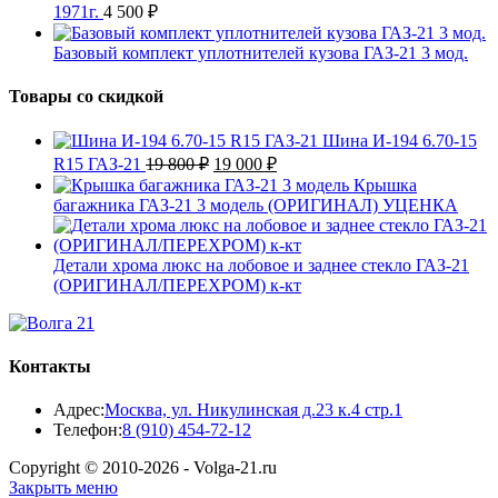
1971г.
4 500
₽
Базовый комплект уплотнителей кузова ГАЗ-21 3 мод.
Товары со скидкой
Шина И-194 6.70-15
Первоначальная
Текущая
R15 ГАЗ-21
19 800
₽
19 000
₽
цена
цена:
Крышка
составляла
19
багажника ГАЗ-21 3 модель (ОРИГИНАЛ) УЦЕНКА
19
000 ₽.
800 ₽.
Детали хрома люкс на лобовое и заднее стекло ГАЗ-21
(ОРИГИНАЛ/ПЕРЕХРОМ) к-кт
Контакты
Адрес:
Москва, ул. Никулинская д.23 к.4 стр.1
Откроется
Телефон:
8 (910) 454-72-12
в
Copyright © 2010-2026 - Volga-21.ru
вашем
Закрыть меню
приложении