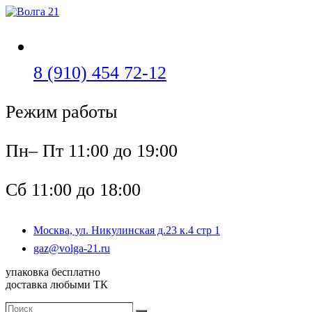
Перейти
к
содержимому
Откроется
8 (910) 454 72-12
в
Режим работы
вашем
приложении
Пн– Пт 11:00 до 19:00
Сб 11:00 до 18:00
Москва, ул. Никулинская д.23 к.4 стр 1
Откроется
gaz@volga-21.ru
в
упаковка бесплатно
вашем
доставка любыми ТК
приложении
Поиск