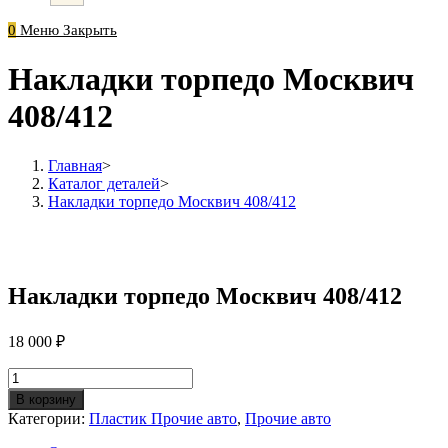
0
Меню
Закрыть
Накладки торпедо Москвич
408/412
Главная
>
Каталог деталей
>
Накладки торпедо Москвич 408/412
Накладки торпедо Москвич 408/412
18 000
₽
Количество
Накладки
В корзину
торпедо
Категории:
Пластик Прочие авто
,
Прочие авто
Москвич
408/412