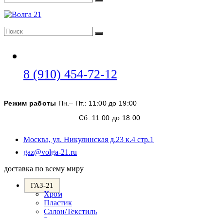
Поиск
Поиск
Поиск
Откроется
8 (910) 454-72-12
в
вашем
Режим работы
Пн.– Пт.: 11:00 до 19:00
приложении
Сб.:11:00 до 18.00
Москва, ул. Никулинская д.23 к.4 стр.1
Откроется
gaz@volga-21.ru
в
доставка по всему миру
вашем
приложении
ГАЗ-21
Хром
Пластик
Салон/Текстиль