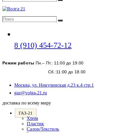
Поиск
Поиск
Поиск
Откроется
8 (910) 454-72-12
в
вашем
Режим работы
Пн.– Пт.: 11:00 до 19:00
приложении
Сб.:11:00 до 18.00
Москва, ул. Никулинская д.23 к.4 стр.1
Откроется
gaz@volga-21.ru
в
доставка по всему миру
вашем
приложении
ГАЗ-21
Хром
Пластик
Салон/Текстиль