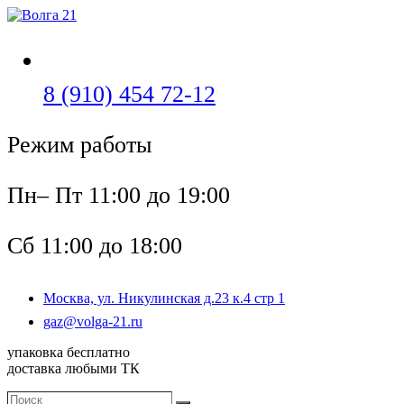
Перейти
к
содержимому
Откроется
8 (910) 454 72-12
в
Режим работы
вашем
приложении
Пн– Пт 11:00 до 19:00
Сб 11:00 до 18:00
Москва, ул. Никулинская д.23 к.4 стр 1
Откроется
gaz@volga-21.ru
в
упаковка бесплатно
вашем
доставка любыми ТК
приложении
Поиск