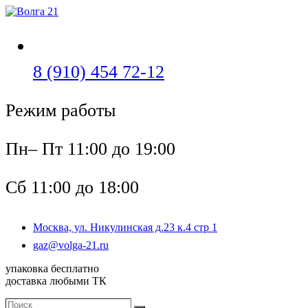
Перейти
к
содержимому
Откроется
8 (910) 454 72-12
в
Режим работы
вашем
приложении
Пн– Пт 11:00 до 19:00
Сб 11:00 до 18:00
Москва, ул. Никулинская д.23 к.4 стр 1
Откроется
gaz@volga-21.ru
в
упаковка бесплатно
вашем
доставка любыми ТК
приложении
Поиск