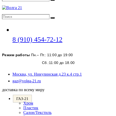
Поиск
Поиск
Поиск
Откроется
8 (910) 454-72-12
в
вашем
Режим работы
Пн.– Пт.: 11:00 до 19:00
приложении
Сб.:11:00 до 18.00
Москва, ул. Никулинская д.23 к.4 стр.1
Откроется
gaz@volga-21.ru
в
доставка по всему миру
вашем
приложении
ГАЗ-21
Хром
Пластик
Салон/Текстиль