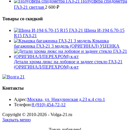
Полусфера спидометра
ГАЗ-21 светлая
2 600
₽
Товары со скидкой
Шина И-194 6.70-15
R15 ГАЗ-21
Крышка
багажника ГАЗ-21 3 модель (ОРИГИНАЛ) УЦЕНКА
Детали хрома люкс на лобовое и заднее стекло ГАЗ-21
(ОРИГИНАЛ/ПЕРЕХРОМ) к-кт
Контакты
Адрес:
Москва, ул. Никулинская д.23 к.4 стр.1
Откроется
Телефон:
8 (910) 454-72-12
в
Copyright © 2010-2026 - Volga-21.ru
вашем
Закрыть меню
приложении
Товар добавлен!