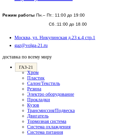
в
вашем
Режим работы
Пн.– Пт.: 11:00 до 19:00
приложении
Сб.:11:00 до 18.00
Москва, ул. Никулинская д.23 к.4 стр.1
Откроется
gaz@volga-21.ru
в
вашем
доставка по всему миру
приложении
ГАЗ-21
Хром
Пластик
Салон/Текстиль
Резина
Электро оборудование
Прокладки
Кузов
Трансмиссия/Подвеска
Двигатель
Тормозная система
Система охлаждения
Система питания