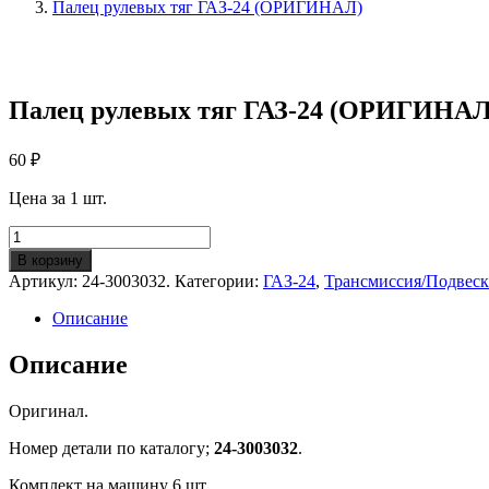
Палец рулевых тяг ГАЗ-24 (ОРИГИНАЛ)
Палец рулевых тяг ГАЗ-24 (ОРИГИНАЛ
60
₽
Цена за 1 шт.
Количество
Палец
В корзину
рулевых
Артикул:
24-3003032.
Категории:
ГАЗ-24
,
Трансмиссия/Подвеск
тяг
ГАЗ-24
Описание
(ОРИГИНАЛ)
Описание
Оригинал.
Номер детали по каталогу;
24-3003032
.
Комплект на машину 6 шт.