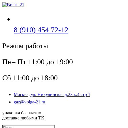
Перейти
к
содержимому
Откроется
8 (910) 454 72-12
в
Режим работы
вашем
приложении
Пн– Пт 11:00 до 19:00
Сб 11:00 до 18:00
Москва, ул. Никулинская д.23 к.4 стр 1
Откроется
gaz@volga-21.ru
в
вашем
упаковка бесплатно
приложении
доставка любыми ТК
Поиск