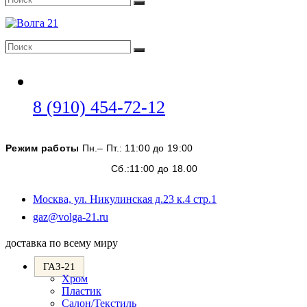
Поиск
Поиск
Поиск
Откроется
8 (910) 454-72-12
в
вашем
Режим работы
Пн.– Пт.: 11:00 до 19:00
приложении
Сб.:11:00 до 18.00
Москва, ул. Никулинская д.23 к.4 стр.1
Откроется
gaz@volga-21.ru
в
вашем
доставка по всему миру
приложении
ГАЗ-21
Хром
Пластик
Салон/Текстиль