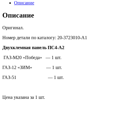
А2
Описание
ГАЗ-
М20/12/51
Описание
(ОРИГИНАЛ)
Оригинал.
Номер детали по каталогу: 20-3723010-А1
Двухклемная панель ПС4-А2
ГАЗ-М20 «Победа» — 1 шт.
ГАЗ-12 «ЗИМ» — 1 шт.
ГАЗ-51 — 1 шт.
Цена указана за 1 шт.