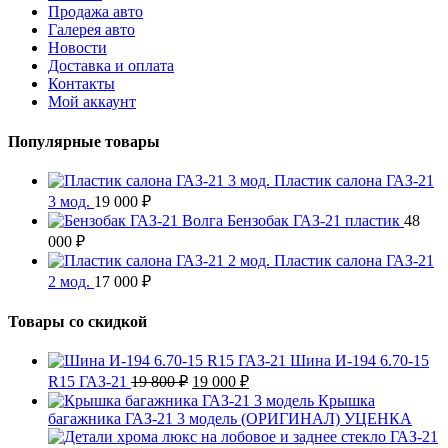
Продажа авто
Галерея авто
Новости
Доставка и оплата
Контакты
Мой аккаунт
Популярные товары
Пластик салона ГАЗ-21
3 мод.
19 000
₽
Бензобак ГАЗ-21 пластик
48
000
₽
Пластик салона ГАЗ-21
2 мод.
17 000
₽
Товары со скидкой
Шина И-194 6.70-15
Первоначальная
Текущая
R15 ГАЗ-21
19 800
₽
19 000
₽
цена
цена:
Крышка
составляла
19
багажника ГАЗ-21 3 модель (ОРИГИНАЛ) УЦЕНКА
19
000 ₽.