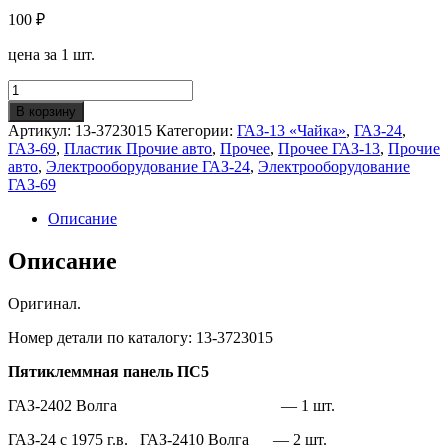
100
₽
цена за 1 шт.
Количество
Панель
В корзину
проводов
Артикул:
13-3723015
Категории:
ГАЗ-13 «Чайка»
,
ГАЗ-24
,
соединительная
ГАЗ-69
,
Пластик Прочие авто
,
Прочее
,
Прочее ГАЗ-13
,
Прочие
ПС5
авто
,
Электрооборудование ГАЗ-24
,
Электрооборудование
ГАЗ-24/13/69
ГАЗ-69
(ОРИГИНАЛ)
Описание
Описание
Оригинал.
Номер детали по каталогу: 13-3723015
Пятиклеммная панель ПС5
ГАЗ-2402 Волга — 1 шт.
ГАЗ-24 с 1975 г.в. ГАЗ-2410 Волга — 2 шт.