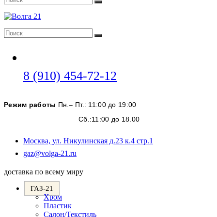
Поиск
Поиск
Поиск
Откроется
8 (910) 454-72-12
в
вашем
Режим работы
Пн.– Пт.: 11:00 до 19:00
приложении
Сб.:11:00 до 18.00
Москва, ул. Никулинская д.23 к.4 стр.1
Откроется
gaz@volga-21.ru
в
вашем
доставка по всему миру
приложении
ГАЗ-21
Хром
Пластик
Салон/Текстиль