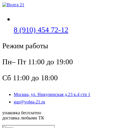
Перейти
к
содержимому
Откроется
8 (910) 454 72-12
в
Режим работы
вашем
приложении
Пн– Пт 11:00 до 19:00
Сб 11:00 до 18:00
Москва, ул. Никулинская д.23 к.4 стр 1
Откроется
gaz@volga-21.ru
в
вашем
упаковка бесплатно
приложении
доставка любыми ТК
Поиск