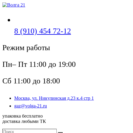
Перейти
к
содержимому
Откроется
8 (910) 454 72-12
в
Режим работы
вашем
приложении
Пн– Пт 11:00 до 19:00
Сб 11:00 до 18:00
Москва, ул. Никулинская д.23 к.4 стр 1
Откроется
gaz@volga-21.ru
в
упаковка бесплатно
вашем
доставка любыми ТК
приложении
Поиск