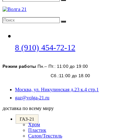
Поиск
Поиск
Поиск
Откроется
8 (910) 454-72-12
в
вашем
Режим работы
Пн.– Пт.: 11:00 до 19:00
приложении
Сб.:11:00 до 18.00
Москва, ул. Никулинская д.23 к.4 стр.1
Откроется
gaz@volga-21.ru
в
доставка по всему миру
вашем
приложении
ГАЗ-21
Хром
Пластик
Салон/Текстиль