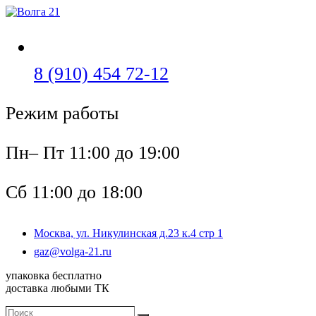
Перейти
к
содержимому
Откроется
8 (910) 454 72-12
в
Режим работы
вашем
приложении
Пн– Пт 11:00 до 19:00
Сб 11:00 до 18:00
Москва, ул. Никулинская д.23 к.4 стр 1
Откроется
gaz@volga-21.ru
в
упаковка бесплатно
вашем
доставка любыми ТК
приложении
Поиск