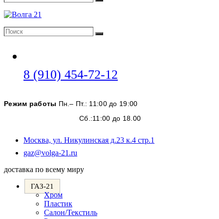
Поиск
Поиск
Поиск
Откроется
8 (910) 454-72-12
в
вашем
Режим работы
Пн.– Пт.: 11:00 до 19:00
приложении
Сб.:11:00 до 18.00
Москва, ул. Никулинская д.23 к.4 стр.1
Откроется
gaz@volga-21.ru
в
доставка по всему миру
вашем
приложении
ГАЗ-21
Хром
Пластик
Салон/Текстиль