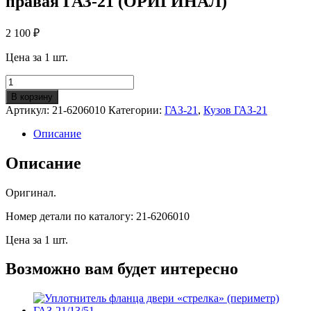
правая ГАЗ-21 (ОРИГИНАЛ)
2 100
₽
Цена за 1 шт.
Количество
Петля
В корзину
задней
Артикул:
21-6206010
Категории:
ГАЗ-21
,
Кузов ГАЗ-21
двери
верхняя
Описание
в
сборе
Описание
правая
ГАЗ-21
Оригинал.
(ОРИГИНАЛ)
Номер детали по каталогу: 21-6206010
Цена за 1 шт.
Возможно вам будет интересно