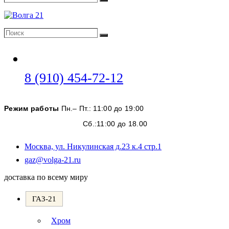
Поиск
Поиск
Поиск
Откроется
8 (910) 454-72-12
в
вашем
Режим работы
Пн.– Пт.: 11:00 до 19:00
приложении
Сб.:11:00 до 18.00
Москва, ул. Никулинская д.23 к.4 стр.1
Откроется
gaz@volga-21.ru
в
доставка по всему миру
вашем
приложении
ГАЗ-21
Хром