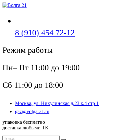
Перейти
к
содержимому
Откроется
8 (910) 454 72-12
в
Режим работы
вашем
приложении
Пн– Пт 11:00 до 19:00
Сб 11:00 до 18:00
Москва, ул. Никулинская д.23 к.4 стр 1
Откроется
gaz@volga-21.ru
в
упаковка бесплатно
вашем
доставка любыми ТК
приложении
Поиск