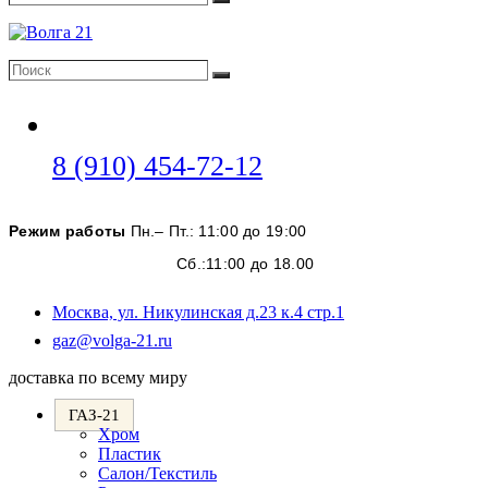
Поиск
Поиск
Поиск
Откроется
8 (910) 454-72-12
в
вашем
Режим работы
Пн.– Пт.: 11:00 до 19:00
приложении
Сб.:11:00 до 18.00
Москва, ул. Никулинская д.23 к.4 стр.1
Откроется
gaz@volga-21.ru
в
доставка по всему миру
вашем
приложении
ГАЗ-21
Хром
Пластик
Салон/Текстиль