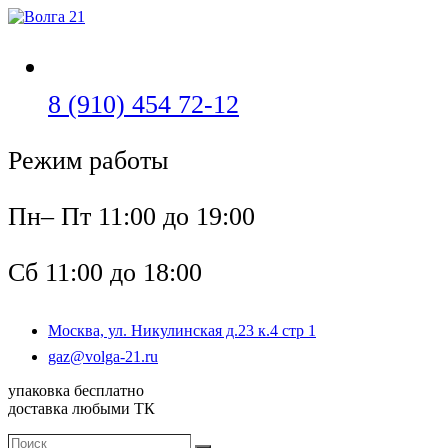
Перейти
к
содержимому
Откроется
8 (910) 454 72-12
в
Режим работы
вашем
приложении
Пн– Пт 11:00 до 19:00
Сб 11:00 до 18:00
Москва, ул. Никулинская д.23 к.4 стр 1
Откроется
gaz@volga-21.ru
в
упаковка бесплатно
вашем
доставка любыми ТК
приложении
Поиск