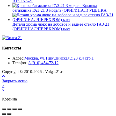
R15 ГАЗ-21
Крышка
багажника ГАЗ-21 3 модель (ОРИГИНАЛ) УЦЕНКА
Детали хрома люкс на лобовое и заднее стекло ГАЗ-21
(ОРИГИНАЛ/ПЕРЕХРОМ) к-кт
Контакты
Адрес:
Москва, ул. Никулинская д.23 к.4 стр.1
Откроется
Телефон:
8 (910) 454-72-12
в
Copyright © 2010-2026 - Volga-21.ru
вашем
приложении
Закрыть меню
×
×
Корзина