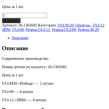
Цена за 1 шт.
Количество
Подушка
В корзину
подвески
Артикул:
20-1302045
Категории:
ГАЗ М-20 «Победа»
,
ГАЗ-12
радиатора
ЗИМ
,
ГАЗ-69
,
Резина ГАЗ-12
,
Резина ГАЗ-69
,
Резина М-20
ГАЗ-
М20/69/12
Описание
Описание
Современное производство.
Номер детали по каталогу: 20-1302045.
Цена за 1 шт.
ГАЗ-М20 «Победа» — 2 штуки
ГАЗ-69 — 4 штуки
ГАЗ-12 «ЗИМ» — 4 штуки