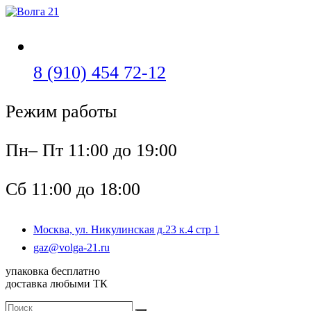
Перейти
к
содержимому
Откроется
8 (910) 454 72-12
в
Режим работы
вашем
приложении
Пн– Пт 11:00 до 19:00
Сб 11:00 до 18:00
Москва, ул. Никулинская д.23 к.4 стр 1
Откроется
gaz@volga-21.ru
в
упаковка бесплатно
вашем
доставка любыми ТК
приложении
Поиск