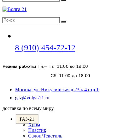
Поиск
Поиск
Поиск
Откроется
8 (910) 454-72-12
в
вашем
Режим работы
Пн.– Пт.: 11:00 до 19:00
приложении
Сб.:11:00 до 18.00
Москва, ул. Никулинская д.23 к.4 стр.1
Откроется
gaz@volga-21.ru
в
доставка по всему миру
вашем
приложении
ГАЗ-21
Хром
Пластик
Салон/Текстиль