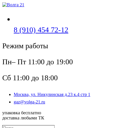
Перейти
к
содержимому
Откроется
8 (910) 454 72-12
в
Режим работы
вашем
приложении
Пн– Пт 11:00 до 19:00
Сб 11:00 до 18:00
Москва, ул. Никулинская д.23 к.4 стр 1
Откроется
gaz@volga-21.ru
в
вашем
упаковка бесплатно
приложении
доставка любыми ТК
Поиск