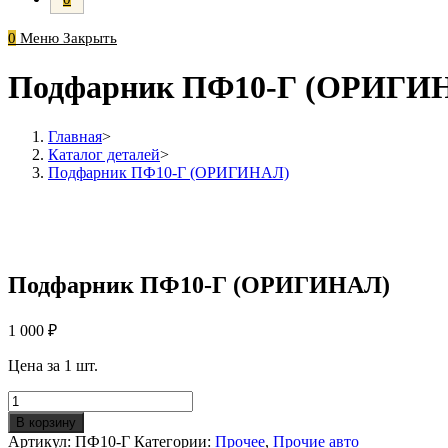
0
Меню
Закрыть
Подфарник ПФ10-Г (ОРИГИ
Главная
>
Каталог деталей
>
Подфарник ПФ10-Г (ОРИГИНАЛ)
Подфарник ПФ10-Г (ОРИГИНАЛ)
1 000
₽
Цена за 1 шт.
Количество
Подфарник
В корзину
ПФ10-
Артикул:
ПФ10-Г
Категории:
Прочее
,
Прочие авто