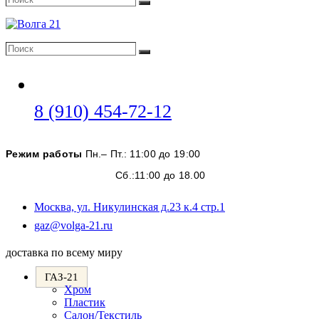
Поиск
Поиск
Поиск
Откроется
8 (910) 454-72-12
в
вашем
Режим работы
Пн.– Пт.: 11:00 до 19:00
приложении
Сб.:11:00 до 18.00
Москва, ул. Никулинская д.23 к.4 стр.1
Откроется
gaz@volga-21.ru
в
вашем
доставка по всему миру
приложении
ГАЗ-21
Хром
Пластик
Салон/Текстиль