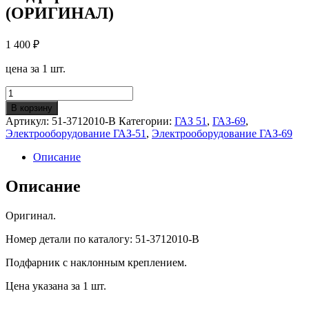
(ОРИГИНАЛ)
1 400
₽
цена за 1 шт.
Количество
Подфарник
В корзину
ПФ10
Артикул:
51-3712010-В
Категории:
ГАЗ 51
,
ГАЗ-69
,
ГАЗ-69/51
Электрооборудование ГАЗ-51
,
Электрооборудование ГАЗ-69
(ОРИГИНАЛ)
Описание
Описание
Оригинал.
Номер детали по каталогу: 51-3712010-В
Подфарник с наклонным креплением.
Цена указана за 1 шт.