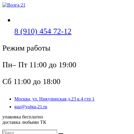
Перейти
к
содержимому
Откроется
8 (910) 454 72-12
в
Режим работы
вашем
приложении
Пн– Пт 11:00 до 19:00
Сб 11:00 до 18:00
Москва, ул. Никулинская д.23 к.4 стр 1
Откроется
gaz@volga-21.ru
в
упаковка бесплатно
вашем
доставка любыми ТК
приложении
Поиск