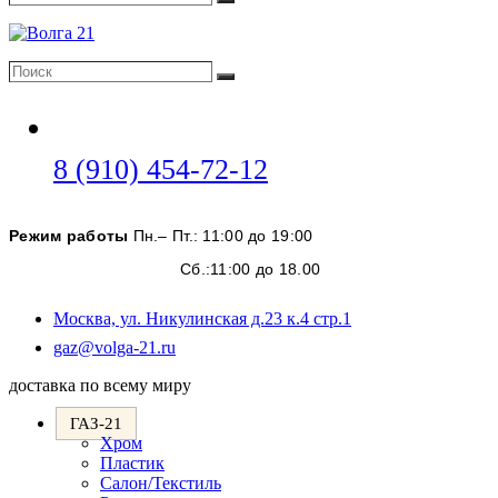
Поиск
Поиск
Поиск
Откроется
8 (910) 454-72-12
в
вашем
Режим работы
Пн.– Пт.: 11:00 до 19:00
приложении
Сб.:11:00 до 18.00
Москва, ул. Никулинская д.23 к.4 стр.1
Откроется
gaz@volga-21.ru
в
доставка по всему миру
вашем
приложении
ГАЗ-21
Хром
Пластик
Салон/Текстиль