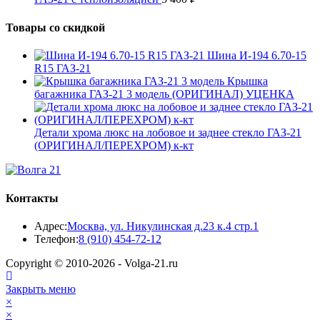
Товары со скидкой
Шина И-194 6.70-15
R15 ГАЗ-21
Крышка
багажника ГАЗ-21 3 модель (ОРИГИНАЛ) УЦЕНКА
Детали хрома люкс на лобовое и заднее стекло ГАЗ-21
(ОРИГИНАЛ/ПЕРЕХРОМ) к-кт
Контакты
Адрес:
Москва, ул. Никулинская д.23 к.4 стр.1
Откроется
Телефон:
8 (910) 454-72-12
в
Copyright © 2010-2026 - Volga-21.ru
вашем
приложении
Закрыть меню
×
×