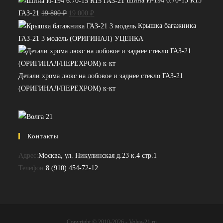
Шина И-194 6.70-15 R15
Первоначальная
Текущая
ГАЗ-21
19 800
₽
19 000
₽
цена
цена:
Крышка багажника
составляла
19
ГАЗ-21 3 модель (ОРИГИНАЛ) УЦЕНКА
19
000 ₽.
800 ₽.
Детали хрома люкс на лобовое и заднее стекло ГАЗ-21
(ОРИГИНАЛ/ПЕРЕХРОМ) к-кт
Контакты
Адрес:
Москва, ул. Никулинская д.23 к.4 стр.1
Откроется
Телефон:
8 (910) 454-72-12
в
вашем
приложении
Copyright © 2010-2026 - Volga-21.ru