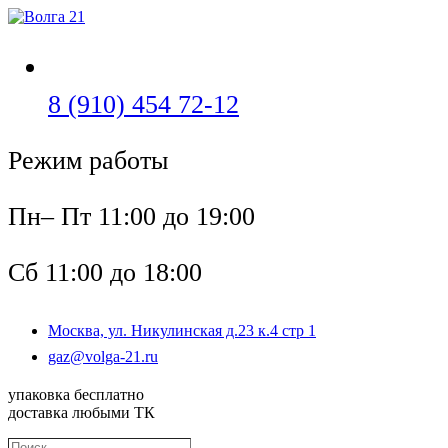
Перейти
к
содержимому
Откроется
8 (910) 454 72-12
в
Режим работы
вашем
приложении
Пн– Пт 11:00 до 19:00
Сб 11:00 до 18:00
Москва, ул. Никулинская д.23 к.4 стр 1
Откроется
gaz@volga-21.ru
в
вашем
упаковка бесплатно
приложении
доставка любыми ТК
Поиск