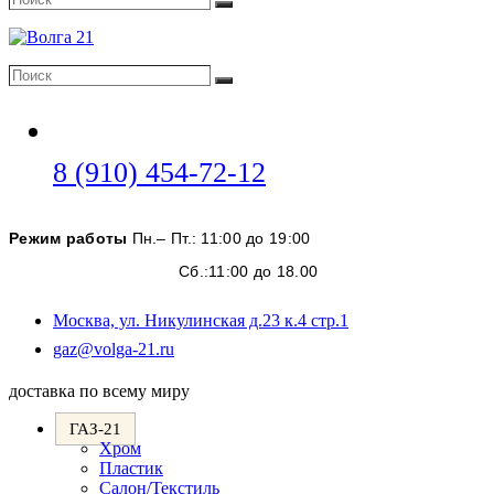
Поиск
Поиск
Поиск
Откроется
8 (910) 454-72-12
в
вашем
Режим работы
Пн.– Пт.: 11:00 до 19:00
приложении
Сб.:11:00 до 18.00
Москва, ул. Никулинская д.23 к.4 стр.1
Откроется
gaz@volga-21.ru
в
вашем
доставка по всему миру
приложении
ГАЗ-21
Хром
Пластик
Салон/Текстиль