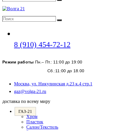
Поиск
Поиск
Поиск
Откроется
8 (910) 454-72-12
в
вашем
Режим работы
Пн.– Пт.: 11:00 до 19:00
приложении
Сб.:11:00 до 18.00
Москва, ул. Никулинская д.23 к.4 стр.1
Откроется
gaz@volga-21.ru
в
доставка по всему миру
вашем
приложении
ГАЗ-21
Хром
Пластик
Салон/Текстиль