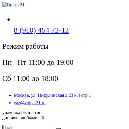
Перейти
к
содержимому
Откроется
8 (910) 454 72-12
в
Режим работы
вашем
приложении
Пн– Пт 11:00 до 19:00
Сб 11:00 до 18:00
Москва, ул. Никулинская д.23 к.4 стр 1
Откроется
gaz@volga-21.ru
в
упаковка бесплатно
вашем
доставка любыми ТК
приложении
Поиск