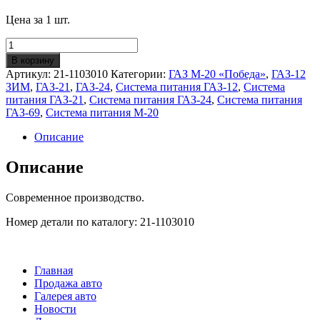
Цена за 1 шт.
Количество
Крышка
В корзину
бензинового
Артикул:
21-1103010
Категории:
ГАЗ М-20 «Победа»
,
ГАЗ-12
бака
ЗИМ
,
ГАЗ-21
,
ГАЗ-24
,
Система питания ГАЗ-12
,
Система
в
питания ГАЗ-21
,
Система питания ГАЗ-24
,
Система питания
сборе
ГАЗ-69
,
Система питания М-20
ГАЗ-21/12/20/24/69
Описание
Описание
Современное производство.
Номер детали по каталогу: 21-1103010
Главная
Продажа авто
Галерея авто
Новости